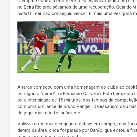
O empate contra a Ponte Preta eu esperava. Muito em cima
no Beira Rio precisávamos de uma recuperação. Quando vi 
nada.O Inter não conseguiu vencer. E mais uma vez, para mi
A tarde começou com uma homenagem do clube ao capitão 
entregou o “mimo” foi Fernando Carvalho. Esta bem, esta
ter a intensidade de 15 minutos, dos tempos da competiçã
com uma um lance de Bruno Rangel. Dalessandro caiu bast
do jogo. mas não foi suficiente.
Valdívia errou muito enquanto esteve em campo, mas foi 
dentro da área, onde foi parado por Danilo, que evitou a fin
mas o juiz marcou tiro de meta.