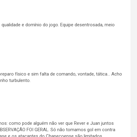
 qualidade e domínio do jogo. Equipe desentrosada, meio
preparo físico e sim falta de comando, vontade, tática… Acho
ho turbulento.
os: como pode alguém não ver que Rever e Juan juntos
 OBSERVAÇÃO FOI GERAL. Só não tomamos gol em contra
ase e os atacantes do Chapecoense são limitados.