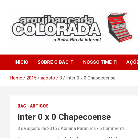
Skip
to
content
O Beira-Rio da Internet
Arquibancada Colorada
INÍCIO
SOBRE O BAC
NOSSO TIME
AÇÕ
Home
2015
agosto
3
Inter 0 x 0 Chapecoense
BAC - ARTIGOS
Inter 0 x 0 Chapecoense
3 de agosto de 2015
Adriana Paranhos
6 Comments