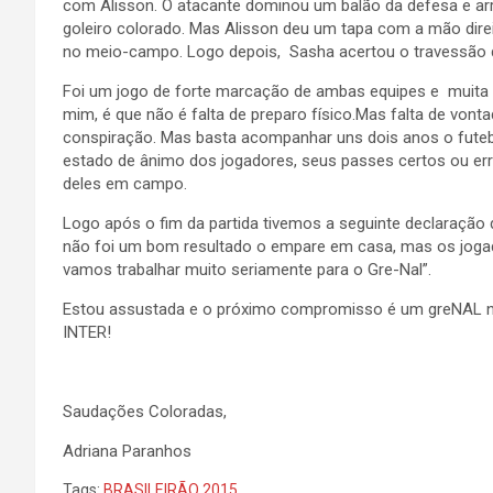
com Alisson. O atacante dominou um balão da defesa e arr
goleiro colorado. Mas Alisson deu um tapa com a mão direit
no meio-campo. Logo depois, Sasha acertou o travessão d
Foi um jogo de forte marcação de ambas equipes e muita l
mim, é que não é falta de preparo físico.Mas falta de von
conspiração. Mas basta acompanhar uns dois anos o futebol
estado de ânimo dos jogadores, seus passes certos ou err
deles em campo.
Logo após o fim da partida tivemos a seguinte declaração do
não foi um bom resultado o empare em casa, mas os joga
vamos trabalhar muito seriamente para o Gre-Nal”.
Estou assustada e o próximo compromisso é um greNAL na
INTER!
Saudações Coloradas,
Adriana Paranhos
Tags:
BRASILEIRÃO 2015