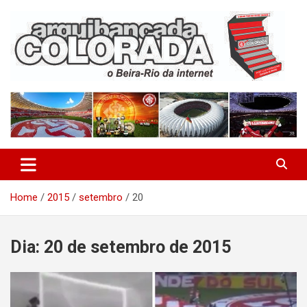
Skip
to
content
O Beira-Rio da Internet
Arquibancada Colorada
Home
2015
setembro
20
Dia:
20 de setembro de 2015