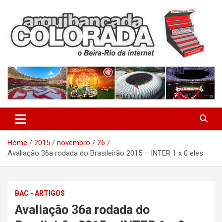
Skip
to
content
O Beira-Rio da Internet
Arquibancada Colorada
Home
2015
novembro
26
Avaliação 36a rodada do Brasileirão 2015 – INTER 1 x 0 eles
BAC - ARTIGOS
Avaliação 36a rodada do