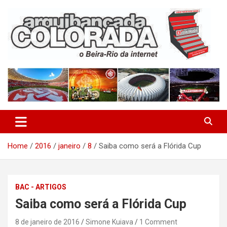
Skip
to
content
O Beira-Rio da Internet
Arquibancada Colorada
Home
2016
janeiro
8
Saiba como será a Flórida Cup
BAC - ARTIGOS
Saiba como será a Flórida Cup
8 de janeiro de 2016
Simone Kuiava
1 Comment