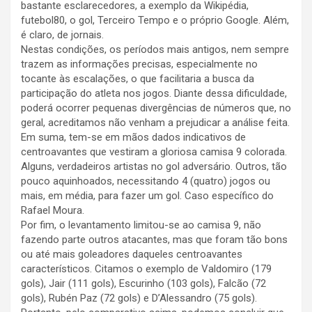
bastante esclarecedores, a exemplo da Wikipédia,
futebol80, o gol, Terceiro Tempo e o próprio Google. Além,
é claro, de jornais.
Nestas condições, os períodos mais antigos, nem sempre
trazem as informações precisas, especialmente no
tocante às escalações, o que facilitaria a busca da
participação do atleta nos jogos. Diante dessa dificuldade,
poderá ocorrer pequenas divergências de números que, no
geral, acreditamos não venham a prejudicar a análise feita.
Em suma, tem-se em mãos dados indicativos de
centroavantes que vestiram a gloriosa camisa 9 colorada.
Alguns, verdadeiros artistas no gol adversário. Outros, tão
pouco aquinhoados, necessitando 4 (quatro) jogos ou
mais, em média, para fazer um gol. Caso específico do
Rafael Moura.
Por fim, o levantamento limitou-se ao camisa 9, não
fazendo parte outros atacantes, mas que foram tão bons
ou até mais goleadores daqueles centroavantes
característicos. Citamos o exemplo de Valdomiro (179
gols), Jair (111 gols), Escurinho (103 gols), Falcão (72
gols), Rubén Paz (72 gols) e D’Alessandro (75 gols).