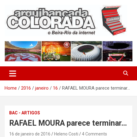
Skip
to
content
O Beira-Rio da Internet
Arquibancada Colorada
Home
2016
janeiro
16
RAFAEL MOURA parece terminar…
BAC - ARTIGOS
RAFAEL MOURA parece terminar…
16 de janeiro de 2016
Heleno Costi
4 Comments