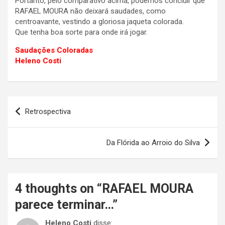
Portanto, pelo comparativo acima, podemos concluir que
RAFAEL MOURA não deixará saudades, como
centroavante, vestindo a gloriosa jaqueta colorada.
Que tenha boa sorte para onde irá jogar.
Saudações Coloradas
Heleno Costi
Navegação
Retrospectiva
de
Post
Da Flórida ao Arroio do Silva
4 thoughts on “
RAFAEL MOURA
parece terminar…
”
Heleno Costi
disse: