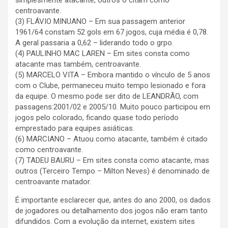
simplesmente atacante, outros o citam como
centroavante.
(3) FLÁVIO MINUANO – Em sua passagem anterior
1961/64 constam 52 gols em 67 jogos, cuja média é 0,78.
A geral passaria a 0,62 – liderando todo o grpo.
(4) PAULINHO MAC LAREN – Em sites consta como
atacante mas também, centroavante.
(5) MARCELO VITA – Embora mantido o vínculo de 5 anos
com o Clube, permaneceu muito tempo lesionado e fora
da equipe. O mesmo pode ser dito de LEANDRÃO, com
passagens:2001/02 e 2005/10. Muito pouco participou em
jogos pelo colorado, ficando quase todo período
emprestado para equipes asiáticas.
(6) MARCIANO – Atuou como atacante, também é citado
como centroavante.
(7) TADEU BAURU – Em sites consta como atacante, mas
outros (Terceiro Tempo – Milton Neves) é denominado de
centroavante matador.
É importante esclarecer que, antes do ano 2000, os dados
de jogadores ou detalhamento dos jogos não eram tanto
difundidos. Com a evolução da internet, existem sites