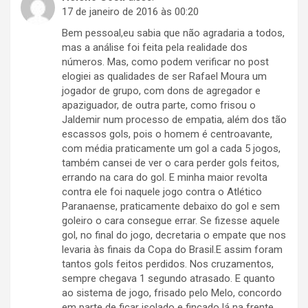
17 de janeiro de 2016 às 00:20
Bem pessoal,eu sabia que não agradaria a todos,
mas a análise foi feita pela realidade dos
números. Mas, como podem verificar no post
elogiei as qualidades de ser Rafael Moura um
jogador de grupo, com dons de agregador e
apaziguador, de outra parte, como frisou o
Jaldemir num processo de empatia, além dos tão
escassos gols, pois o homem é centroavante,
com média praticamente um gol a cada 5 jogos,
também cansei de ver o cara perder gols feitos,
errando na cara do gol. E minha maior revolta
contra ele foi naquele jogo contra o Atlético
Paranaense, praticamente debaixo do gol e sem
goleiro o cara consegue errar. Se fizesse aquele
gol, no final do jogo, decretaria o empate que nos
levaria às finais da Copa do Brasil.E assim foram
tantos gols feitos perdidos. Nos cruzamentos,
sempre chegava 1 segundo atrasado. E quanto
ao sistema de jogo, frisado pelo Melo, concordo
em parte de ficar isolado e fincado lá na frente.