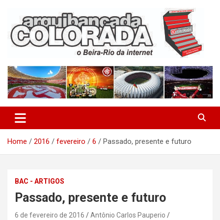
Skip
to
content
O Beira-Rio da Internet
Arquibancada Colorada
Home
2016
fevereiro
6
Passado, presente e futuro
BAC - ARTIGOS
Passado, presente e futuro
6 de fevereiro de 2016
Antônio Carlos Pauperio