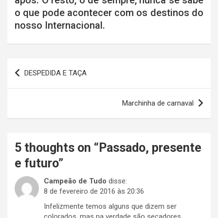
após. O resto, o de sempre, nunca se sabe
o que pode acontecer com os destinos do
nosso Internacional.
Navegação
DESPEDIDA E TAÇA
de
Post
Marchinha de carnaval
5 thoughts on “
Passado, presente
e futuro
”
Campeão de Tudo
disse:
8 de fevereiro de 2016 às 20:36
Infelizmente temos alguns que dizem ser
colorados, mas na verdade são secadores.