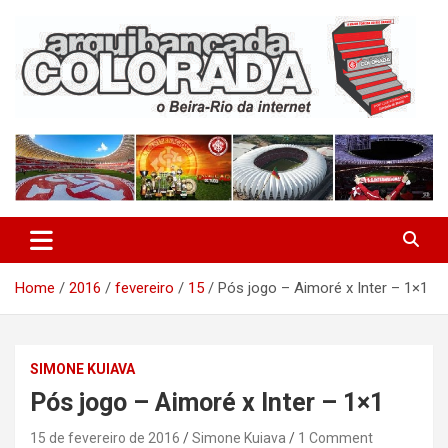
Skip
to
content
O Beira-Rio da Internet
Arquibancada Colorada
Home
2016
fevereiro
15
Pós jogo – Aimoré x Inter – 1×1
SIMONE KUIAVA
Pós jogo – Aimoré x Inter – 1×1
15 de fevereiro de 2016
Simone Kuiava
1 Comment