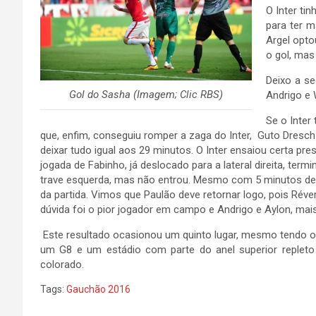
O Inter ti
para ter m
Argel opto
o gol, mas
Deixo a se
Gol do Sasha (Imagem; Clic RBS)
Andrigo e 
Se o Inter
que, enfim, conseguiu romper a zaga do Inter, Guto Dresch 
deixar tudo igual aos 29 minutos. O Inter ensaiou certa p
jogada de Fabinho, já deslocado para a lateral direita, term
trave esquerda, mas não entrou. Mesmo com 5 minutos de
da partida. Vimos que Paulão deve retornar logo, pois Rév
dúvida foi o pior jogador em campo e Andrigo e Aylon, mai
Este resultado ocasionou um quinto lugar, mesmo tendo 
um G8 e um estádio com parte do anel superior repleto
colorado.
Tags:
Gauchão 2016