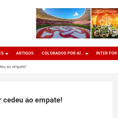
ES
ARTIGOS
COLORADOS POR AÍ…
INTER POR
edeu ao empate!
er cedeu ao empate!