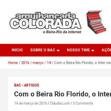
Skip
to
content
O Beira-Rio da Internet
Arquibancada Colorada
INÍCIO
SOBRE O BAC
NOSSO TIME
AÇÕ
Home
2016
março
14
Com o Beira Rio Florido, o Inter c
BAC - ARTIGOS
Com o Beira Rio Florido, o Int
14 de março de 2016
Cláudia Loch
3 Comments