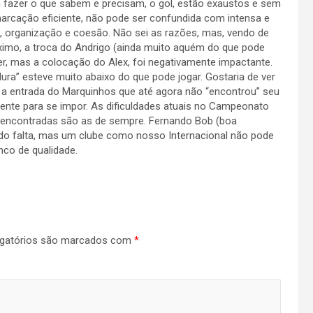
fazer o que sabem e precisam, o gol, estão exaustos e sem
marcação eficiente, não pode ser confundida com intensa e
 organização e coesão. Não sei as razões, mas, vendo de
ximo, a troca do Andrigo (ainda muito aquém do que pode
er, mas a colocação do Alex, foi negativamente impactante.
ra” esteve muito abaixo do que pode jogar. Gostaria de ver
l a entrada do Marquinhos que até agora não “encontrou” seu
ciente para se impor. As dificuldades atuais no Campeonato
s encontradas são as de sempre. Fernando Bob (boa
endo falta, mas um clube como nosso Internacional não pode
nco de qualidade.
gatórios são marcados com
*