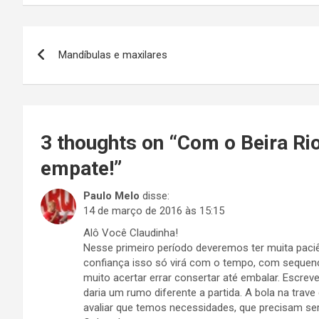
Navegação
Mandíbulas e maxilares
de
Post
3 thoughts on “
Com o Beira Rio
empate!
”
Paulo Melo
disse:
14 de março de 2016 às 15:15
Alô Você Claudinha!
Nesse primeiro período deveremos ter muita paciê
confiança isso só virá com o tempo, com sequenci
muito acertar errar consertar até embalar. Escr
daria um rumo diferente a partida. A bola na tra
avaliar que temos necessidades, que precisam ser