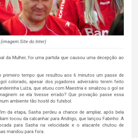
 (imagem:Site do Inter)
al da Mulher, foi uma partida que causou uma decepção ao
do primeiro tempo que resultou aos 6 minutos um passe de
gol colorado, apesar dos jogadores adversário terem feito
ndeirinha Luíza, que atuou com Maestria e sinalizou o gol se
 imaginem se ela tivesse errado? Que provação passe essa
num ambiente tão hostil do futebol.
fim da etapa, Sasha perdeu a chance de ampliar, após bela
lliam tocou da calcanhar para Andrigo, que lançou Fabinho. A
tocada para Sasha na velocidade e o atacante chutou de
mas mandou para fora.