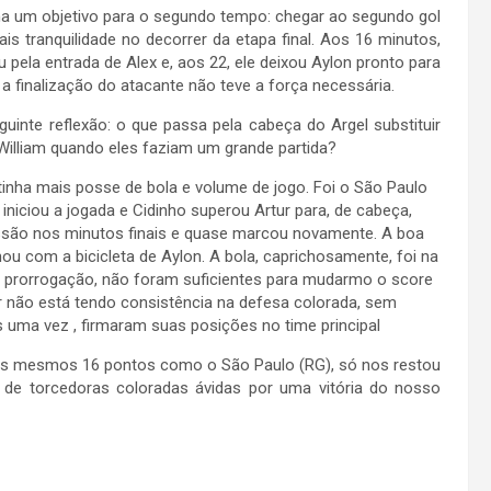
nha um objetivo para o segundo tempo: chegar ao segundo gol
ais tranquilidade no decorrer da etapa final. Aos 16 minutos,
u pela entrada de Alex e, aos 22, ele deixou Aylon pronto para
 a finalização do atacante não teve a força necessária.
guinte reflexão: o que passa pela cabeça do Argel substituir
William quando eles faziam um grande partida?
 tinha mais posse de bola e volume de jogo. Foi o São Paulo
iniciou a jogada e Cidinho superou Artur para, de cabeça,
ressão nos minutos finais e quase marcou novamente. A boa
inou com a bicicleta de Aylon. A bola, caprichosamente, foi na
 prorrogação, não foram suficientes para mudarmo o score
er não está tendo consistência na defesa colorada, sem
s uma vez , firmaram suas posições no time principal
os mesmos 16 pontos como o São Paulo (RG), só nos restou
 de torcedoras coloradas ávidas por uma vitória do nosso