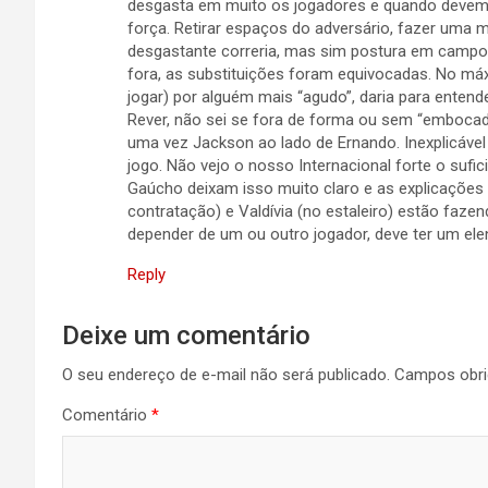
desgasta em muito os jogadores e quando devem 
força. Retirar espaços do adversário, fazer uma 
desgastante correria, mas sim postura em campo,
fora, as substituições foram equivocadas. No má
jogar) por alguém mais “agudo”, daria para entend
Rever, não sei se fora de forma ou sem “embocadu
uma vez Jackson ao lado de Ernando. Inexplicáve
jogo. Não vejo o nosso Internacional forte o sufi
Gaúcho deixam isso muito claro e as explicaçõe
contratação) e Valdívia (no estaleiro) estão faz
depender de um ou outro jogador, deve ter um ele
Reply
Deixe um comentário
O seu endereço de e-mail não será publicado.
Campos obri
Comentário
*