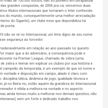
m mais de 100.000 sócios, não só pioneiro em ultrapassar
s das grandes conquistas, de 2006 pra cá, vencemos duas
tros títulos internacionais que tornaram o Inter conhecido
ios do mundo, consequentemente uma melhor arrecadação
nterno do Gigante), um clube esse que disponibiliza há
 de ponta.
10 não se vê no Internacional, um time digno de seu nome
sse segurança ao torcedor.
nsideravelmente em relação ao ano passado no quesito
 for maior que a do adversário, a consequência pode e
Leicester na Premier League, chamado de zebra (uma
e zebra e teimar em explicar os clubes por sua história e
rovável campeão da temporada, é um exemplo de que só nome e
 com vontade e disposição em campo, aliado é claro com
isciplina tática, dinâmica de jogo, qualidade técnica e
r, já no Beira-rio, estão aquém da grandeza do Internacional.
reinador é nítida a melhora na vontade e no aspecto
, mas ainda temos muito a melhorar nos demais quesitos, não
iterianas) sem um forte e dedicado trabalho nos