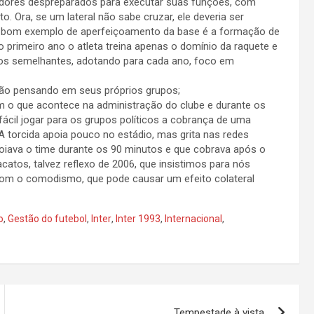
gadores despreparados para executar suas funções, com
 Ora, se um lateral não sabe cruzar, ele deveria ser
 bom exemplo de aperfeiçoamento da base é a formação de
 primeiro ano o atleta treina apenas o domínio da raquete e
todos semelhantes, adotando para cada ano, foco em
ão pensando em seus próprios grupos;
om o que acontece na administração do clube e durante os
fácil jogar para os grupos políticos a cobrança de uma
A torcida apoia pouco no estádio, mas grita nas redes
poiava o time durante os 90 minutos e que cobrava após o
tos, talvez reflexo de 2006, que insistimos para nós
om o comodismo, que pode causar um efeito colateral
o
,
Gestão do futebol
,
Inter
,
Inter 1993
,
Internacional
,
Tempestade à vista