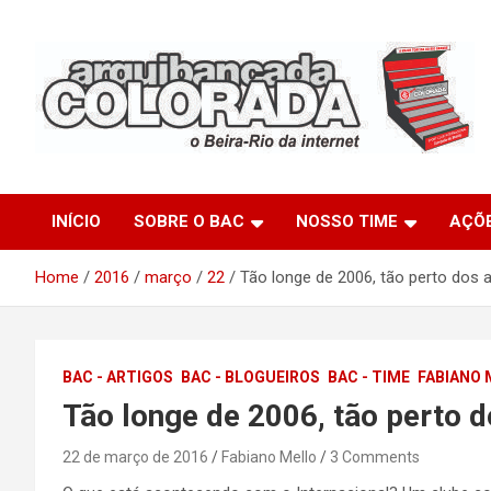
Skip
to
content
O Beira-Rio da Internet
Arquibancada Colorada
INÍCIO
SOBRE O BAC
NOSSO TIME
AÇÕ
Home
2016
março
22
Tão longe de 2006, tão perto dos 
BAC - ARTIGOS
BAC - BLOGUEIROS
BAC - TIME
FABIANO 
Tão longe de 2006, tão perto 
22 de março de 2016
Fabiano Mello
3 Comments