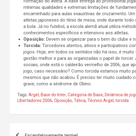
formação do atleta. A base entrega ao profissional jo
mínimas qualidades e extremas limitações de fundamento.
encaminhado para aulas exaustivas de cruzamento. Um
atletas japoneses do tênis de mesa, onde durante todo o
a bola. Já no futebol, a escola alemã atual utiliza mé
conhecimentos específicos e intensivos aos atletas;
Oposição:
Devem se organizar para o bem do clube e n
Torcida:
Torcedores atentos, ativos e participativos c
jogos. Hoje, em todos os sentidos não há isso, é muito 
gestão melhor e para as organizadas o papel de torcer. 
sociais, onde está o caldeirão vermelho de 2006, que a
jogo, caso necessário? Como torcida estamos muito paca
mesmos que não acabou. É preciso ter muito cuidado c
grave, como a síndrome de Obino.
Tags:
Argel
,
Base do Inter
,
Categoria de Base
,
Dinâmica de jog
LIbertadores 2006
,
Oposição
,
Tática
,
Técnico Argel
,
torcida
Navegação
Escandalosamente terrível