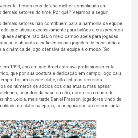
ivamente, temos uma defesa melhor consolidada em
demais setores do time. Por quê? Vejamos a seguir.
demais setores não contribuem para a harmonia da equipe.
olorado, que abusa excessivamente para balões e cruzamentos
e quase sempre não dá), o meio campo apela para jogadas
taque é absurda a ineficiência nas jogadas de conclusão a
oje a dinâmica de jogo ofensiva da equipe é o modo “Go
 em 1993, ano em que Argel estreava profissionalmente
rrido, que por sua postura e dedicação em campo, logo caiu
 sempre foi um grande clube, não tinha os recursos
enos os números de sócios dos dias atuais, mas apesar
 elenco, oriundos da base ou não, como era o caso do
zinho Loiola, mais tarde Daniel Frasson, jogadores vindo de
ficuldade do clube na época, conseguíamos ao menos juntar