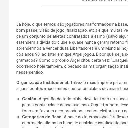
Já hoje, o que temos são jogadores malformados na base
bom passe, visão de jogo, finalização, etc.) e que muitas
de um conjunto de atletas contratados a esmo (salvo alg
estendem a dívida do clube e quase nunca geram retorno f
aprendermos a vencer duas Libertadores e um Mundial, h
dos anos 90, ao Inter em que Argel jogou. E por quê se j
gramados? Como o próprio Argel citou certa vez: “…naque
ocorrendo hoje também, o pecado da má organização instit
nesse sentido.
Organização Institucional:
Talvez o mais importe para um
alguns pontos importantes que todos clubes deveriam buscar
Gestão:
A gestão de todo clube deve ter foco no suce
para a continuidade desse sucesso. O que for bom deve
foco em favores a empresários e cabos eleitorais ou neg
Categorias de Base:
A base do Internacional é reflex
enorme de atletas na base de qualidade insuficiente par