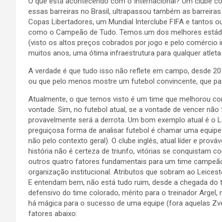
O que está acontecendo com o Internacional? Um clube co
essas barreiras no Brasil, ultrapassou também as barreira
Copas Libertadores, um Mundial Interclube FIFA e tantos ou
como o Campeão de Tudo. Temos um dos melhores estád
(visto os altos preços cobrados por jogo e pelo comércio i
muitos anos, uma ótima infraestrutura para qualquer atleta
A verdade é que tudo isso não reflete em campo, desde 20
ou que pelo menos mostre um futebol convincente, que pa
Atualmente, o que temos visto é um time que melhorou co
vontade. Sim, no futebol atual, se a vontade de vencer não
provavelmente será a derrota. Um bom exemplo atual é o 
preguiçosa forma de analisar futebol é chamar uma equipe d
não pelo contexto geral). O clube inglês, atual líder e p
história não é certeza de triunfo, vitórias se conquistam
outros quatro fatores fundamentais para um time campeão: d
organização institucional. Atributos que sobram ao Leiceste
E entendam bem, não está tudo ruim, desde a chegada do t
defensivo do time colorado, mérito para o treinador Argel
há mágica para o sucesso de uma equipe (fora aquelas Zve
fatores abaixo: