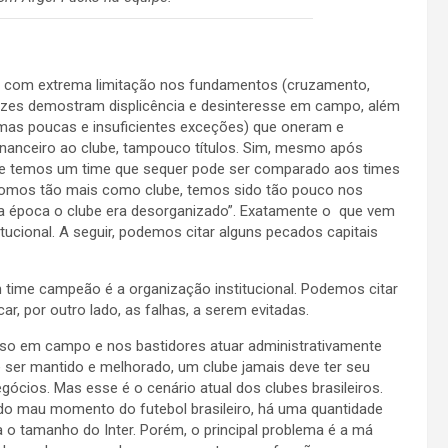
, com extrema limitação nos fundamentos (cruzamento,
 vezes demostram displicência e desinteresse em campo, além
umas poucas e insuficientes exceções) que oneram e
inanceiro ao clube, tampouco títulos. Sim, mesmo após
oje temos um time que sequer pode ser comparado aos times
á somos tão mais como clube, temos sido tão pouco nos
la época o clube era desorganizado”. Exatamente o que vem
ucional. A seguir, podemos citar alguns pecados capitais
 time campeão é a organização institucional. Podemos citar
, por outro lado, as falhas, a serem evitadas.
sso em campo e nos bastidores atuar administrativamente
 ser mantido e melhorado, um clube jamais deve ter seu
ócios. Mas esse é o cenário atual dos clubes brasileiros.
o do mau momento do futebol brasileiro, há uma quantidade
a o tamanho do Inter. Porém, o principal problema é a má