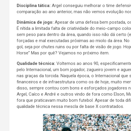
Disciplina tática:
Argel conseguiu melhorar o time defens
comparação ao ano anterior, mas não vemos evolução nos 
Dinâmica de jogo:
Apesar de uma defesa bem postada, os 
É nítida a limitada falta de criatividade do meio-campo c
sem peso para dentro da área, quando isso não dá certo (
forçadas e mal executadas próximas ao miolo da área. No a
gol, seja por chutes ruins ou por falta de visão de jogo. H
Horse” Mas por quê? Vejamos no próximo item.
Qualidade técnica:
Voltemos ao anos 90, especificamente
pelo Internacional, um bom jogador, zagueiro jovem e ague
nas graças da torcida. Naquela época, o Internacional que
financeiros e de infraestrutura como os de hoje, muito m
disso, sempre contou com bons e esforçados jogadores no
Argel, Caíco e André e outros vindo de fora como Elson, Ma
fora que praticavam muito bom futebol. Apesar de toda di
qualidade técnica nessa mescla de base X contratados.