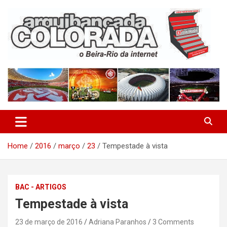
Skip
to
content
O Beira-Rio da Internet
Arquibancada Colorada
Home
2016
março
23
Tempestade à vista
BAC - ARTIGOS
Tempestade à vista
23 de março de 2016
Adriana Paranhos
3 Comments