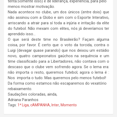
tenta.Somente isso) e de liderança, experiência, para pelo
menos mostrar motivação.
Nada acontece no clube, um dos únicos (entre dois) que
não assinou com a Globo e sim com o Esporte Interativo,
arriscando a atrair para sí toda a injúria e irritação da elite
do futebol. Não mexam com elites, nós já deveríamos ter
aprendido isso…
O que será deste time no Brasileirão? Façam alguma
coisa, por favor. É certo que o voto da torcida, contra o
Luigi (devagar quase parando) que nos deixou um estádio
novo, quatro campeonatos gaúchos na sequência e um
time classificado para a Libertadores, não contava com o
descaso que o clube vem sofrendo agora. Se o lema era:
não importa o resto, queremos futebol; agora o lema é :
Nos importa o tudo. Mas queremos pelo menos futebol!
Da forma como estamos não escaparemos do vexatório
rebaixamento.
Saudações coloradas, ainda,
Adriana Paranhos
Tags:
1ª Liga
,
cAMPANHA
,
Inter
,
Momento