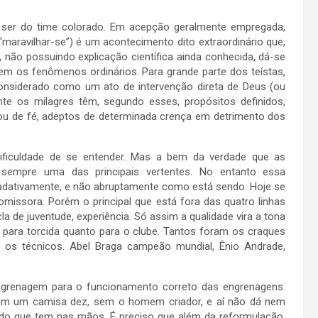
 ser do time colorado. Em acepção geralmente empregada,
“maravilhar-se”) é um acontecimento dito extraordinário que,
 não possuindo explicação científica ainda conhecida, dá-se
gem os fenômenos ordinários. Para grande parte dos teístas,
 considerado como um ato de intervenção direta de Deus (ou
e os milagres têm, segundo esses, propósitos definidos,
ou de fé, adeptos de determinada crença em detrimento dos
ificuldade de se entender. Mas a bem da verdade que as
sempre uma das principais vertentes. No entanto essa
radativamente, e não abruptamente como está sendo. Hoje se
issora. Porém o principal que está fora das quatro linhas
de juventude, experiência. Só assim a qualidade vira a tona
 para torcida quanto para o clube. Tantos foram os craques
o os técnicos. Abel Braga campeão mundial, Ênio Andrade,
engrenagem para o funcionamento correto das engrenagens.
m um camisa dez, sem o homem criador, e aí não dá nem
ê do que tem nas mãos. É preciso que além da reformulação,