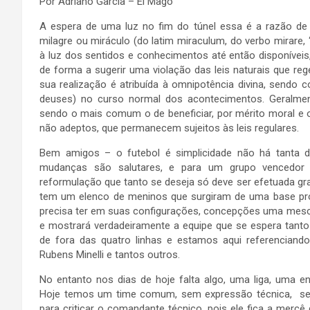
Por Adriano Garcia – El Mago
A espera de uma luz no fim do túnel essa é a razão de
milagre ou miráculo (do latim miraculum, do verbo mirare, 
à luz dos sentidos e conhecimentos até então disponíveis,
de forma a sugerir uma violação das leis naturais que re
sua realização é atribuída à omnipotência divina, sendo
deuses) no curso normal dos acontecimentos. Geralment
sendo o mais comum o de beneficiar, por mérito moral e 
não adeptos, que permanecem sujeitos às leis regulares.
Bem amigos – o futebol é simplicidade não há tanta d
mudanças são salutares, e para um grupo vencedor 
reformulação que tanto se deseja só deve ser efetuada g
tem um elenco de meninos que surgiram de uma base prom
precisa ter em suas configurações, concepções uma mescla 
e mostrará verdadeiramente a equipe que se espera tanto
de fora das quatro linhas e estamos aqui referenciand
Rubens Minelli e tantos outros.
No entanto nos dias de hoje falta algo, uma liga, uma 
Hoje temos um time comum, sem expressão técnica, se
para criticar o comandante técnico, pois ele fica a merc