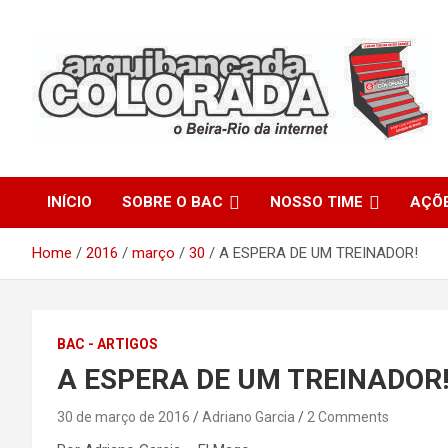
Skip
to
content
O Beira-Rio da Internet
Arquibancada Colorada
INÍCIO
SOBRE O BAC
NOSSO TIME
AÇÕ
Home
2016
março
30
A ESPERA DE UM TREINADOR!
BAC - ARTIGOS
A ESPERA DE UM TREINADOR
30 de março de 2016
Adriano Garcia
2 Comments