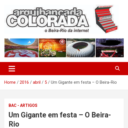
Skip
to
content
O Beira-Rio da Internet
Arquibancada Colorada
Home
2016
abril
5
Um Gigante em festa – O Beira-Rio
BAC - ARTIGOS
Um Gigante em festa – O Beira-
Rio