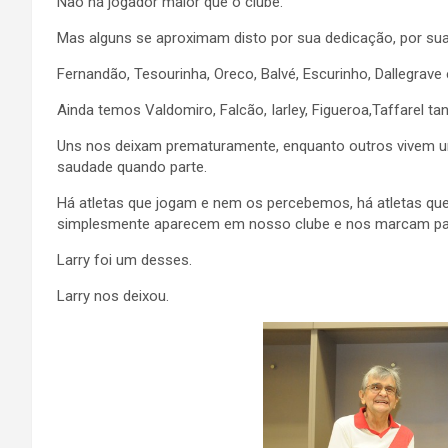
Não há jogador maior que o clube.
Mas alguns se aproximam disto por sua dedicação, por sua e
Fernandão, Tesourinha, Oreco, Balvé, Escurinho, Dallegrave
Ainda temos Valdomiro, Falcão, Iarley, Figueroa,Taffarel t
Uns nos deixam prematuramente, enquanto outros vivem
saudade quando parte.
Há atletas que jogam e nem os percebemos, há atletas que
simplesmente aparecem em nosso clube e nos marcam pa
Larry foi um desses.
Larry nos deixou.