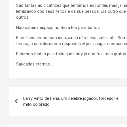
São tantas as cicatrizes que tentamos esconder, mas já nã
lembrando dos seus feitos e da sua pessoa. Era outro q
outros.
Não caberia espaço no Beira Rio para tantos.
E se fizéssemos tudo isso, ainda não seria suficiente. S
tempo, o qual deixamos responsável por apagar o nosso s
Estamos tristes pela falta que Larry já nos faz, mas grato
Saudades eternas …
Navegação
Larry Pinto de Faria, um célebre jogador, torcedor e
de
mito colorado
Post