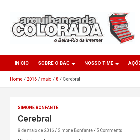
Skip
to
content
O Beira-Rio da Internet
Arquibancada Colorada
INÍCIO
SOBRE O BAC
NOSSO TIME
AÇÕ
Home
2016
maio
8
Cerebral
SIMONE BONFANTE
Cerebral
8 de maio de 2016
Simone Bonfante
5 Comments