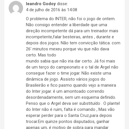
leandro Godoy
disse:
4 de julho de 2016 às 14:08
O problema do INTER, não foi o jogo de ontem.
Não consigo entender a liberdade que uma
direção incompetente dá para um treinador mais
incompetente,falar besteiras, antes , durante e
depois dos jogos. Não tem convicção tática. com
26′ minutos mexeu porque viu que não dava
certo. Mas todo
mundo sabia que não iria dar certo. Já foi mais
de um terço do campeonato e o tal de Argel não
consegue fazer o time jogar. Não existe uma
dinâmica de jogo. Assisto vários jogos do
Brasileirão e fico pasmo quando vejo a maneira
do Inter jogar. é um amontoado correndo
desordenadamente, sem um esquema definido.
Penso que o Argel deva ser substituído . O plantel
do Inter não é ruim, falta é comando , Mas vão
esperar perder para o Santa Cruz,para depois
trocar.Em quinze pontos disputados, ganhar
apenas um, é motivo de sobra para mandar