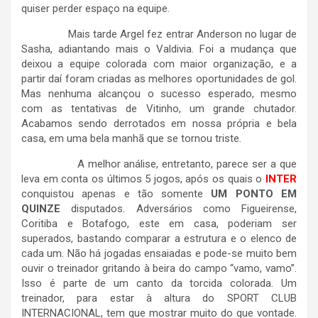
quiser perder espaço na equipe.
Mais tarde Argel fez entrar Anderson no lugar de
Sasha, adiantando mais o Valdivia. Foi a mudança que
deixou a equipe colorada com maior organização, e a
partir daí foram criadas as melhores oportunidades de gol.
Mas nenhuma alcançou o sucesso esperado, mesmo
com as tentativas de Vitinho, um grande chutador.
Acabamos sendo derrotados em nossa própria e bela
casa, em uma bela manhã que se tornou triste.
A melhor análise, entretanto, parece ser a que
leva em conta os últimos 5 jogos, após os quais o
INTER
conquistou apenas e tão somente
UM PONTO EM
QUINZE
disputados. Adversários como Figueirense,
Coritiba e Botafogo, este em casa, poderiam ser
superados, bastando comparar a estrutura e o elenco de
cada um. Não há jogadas ensaiadas e pode-se muito bem
ouvir o treinador gritando à beira do campo “vamo, vamo”.
Isso é parte de um canto da torcida colorada. Um
treinador, para estar à altura do SPORT CLUB
INTERNACIONAL, tem que mostrar muito do que vontade.