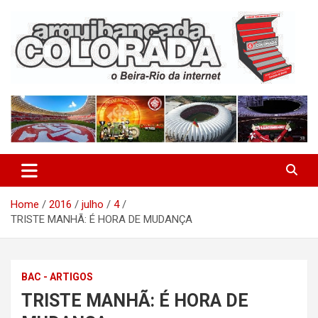
Skip
to
content
O Beira-Rio da Internet
Arquibancada Colorada
Home
2016
julho
4
TRISTE MANHÃ: É HORA DE MUDANÇA
BAC - ARTIGOS
TRISTE MANHÃ: É HORA DE