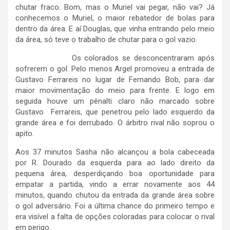
chutar fraco. Bom, mas o Muriel vai pegar, não vai? Já
conhecemos o Muriel, o maior rebatedor de bolas para
dentro da área. E aí Douglas, que vinha entrando pelo meio
da área, só teve o trabalho de chutar para o gol vazio.
Os colorados se desconcentraram após
sofrerem o gol. Pelo menos Argel promoveu a entrada de
Gustavo Ferrareis no lugar de Fernando Bob, para dar
maior movimentação do meio para frente. E logo em
seguida houve um pênalti claro não marcado sobre
Gustavo Ferrareis, que penetrou pelo lado esquerdo da
grande área e foi derrubado. O árbitro rival não soprou o
apito.
Aos 37 minutos Sasha não alcançou a bola cabeceada
por R. Dourado da esquerda para ao lado direito da
pequena área, desperdiçando boa oportunidade para
empatar a partida, vindo a errar novamente aos 44
minutos, quando chutou da entrada da grande área sobre
o gol adversário. Foi a última chance do primeiro tempo e
era visível a falta de opções coloradas para colocar o rival
em perigo.