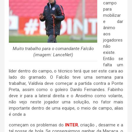
campo
para
mobilizar
e dar
ânimo
aos
jogadores
não
Muito trabalho para o comandante Falcão
existe.
(imagem: LanceNet)
Então se
falta um
líder dentro do campo, o técnico terá que ser este cara ao
lado do gramado. O Falcão teve uma semana para
trabalhar, Valdívia deve começar a partida contra a Ponte
Preta, assim como o goleiro Danilo Fernandes. Fabinho
deve ir para a lateral direita e o Anselmo como volante,
não vejo neste jogador uma solução, no fator mais
importante dentro de uma equipe, o meio de campo, alias
é onde a
começam os problemas do
INTER
, criação , desarme e a
tal posse de bola. Se conseguirmos ganhar da Macaca, o