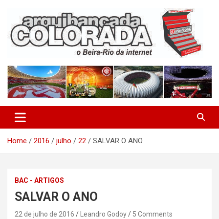
Skip
to
content
O Beira-Rio da Internet
Arquibancada Colorada
Home
2016
julho
22
SALVAR O ANO
BAC - ARTIGOS
SALVAR O ANO
22 de julho de 2016
Leandro Godoy
5 Comments