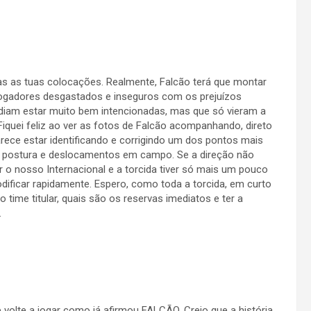
s as tuas colocações. Realmente, Falcão terá que montar
jogadores desgastados e inseguros com os prejuízos
diam estar muito bem intencionadas, mas que só vieram a
iquei feliz ao ver as fotos de Falcão acompanhando, direto
ece estar identificando e corrigindo um dos pontos mais
a postura e deslocamentos em campo. Se a direção não
ar o nosso Internacional e a torcida tiver só mais um pouco
odificar rapidamente. Espero, como toda a torcida, em curto
time titular, quais são os reservas imediatos e ter a
.
 volte a jogar como já afirmou FALCÃO. Creio que a história