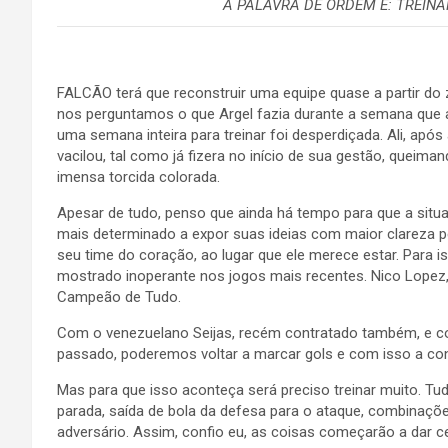
A PALAVRA DE ORDEM É: TREINAR
FALCÃO terá que reconstruir uma equipe quase a partir do 
nos perguntamos o que Argel fazia durante a semana que a
uma semana inteira para treinar foi desperdiçada. Ali, após 
vacilou, tal como já fizera no início de sua gestão, queima
imensa torcida colorada.
Apesar de tudo, penso que ainda há tempo para que a situ
mais determinado a expor suas ideias com maior clareza p
seu time do coração, ao lugar que ele merece estar. Para 
mostrado inoperante nos jogos mais recentes. Nico Lopez,
Campeão de Tudo.
Com o venezuelano Seijas, recém contratado também, e co
passado, poderemos voltar a marcar gols e com isso a confi
Mas para que isso aconteça será preciso treinar muito. Tud
parada, saída de bola da defesa para o ataque, combinaçõ
adversário. Assim, confio eu, as coisas começarão a dar c