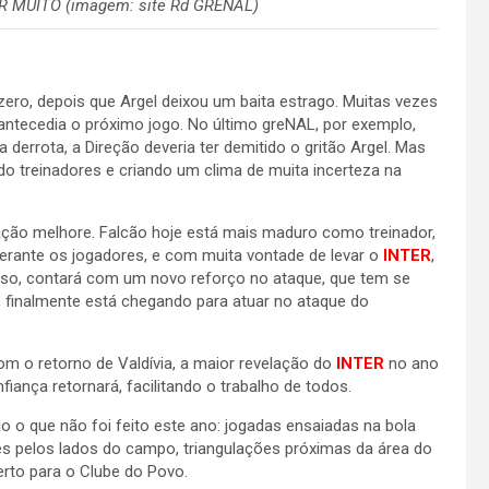
 MUITO (imagem: site Rd GRENAL)
zero, depois que Argel deixou um baita estrago. Muitas vezes
ntecedia o próximo jogo. No último greNAL, por exemplo,
a derrota, a Direção deveria ter demitido o gritão Argel. Mas
ndo treinadores e criando um clima de muita incerteza na
ação melhore. Falcão hoje está mais maduro como treinador,
erante os jogadores, e com muita vontade de levar o
INTER
,
isso, contará com um novo reforço no ataque, que tem se
 finalmente está chegando para atuar no ataque do
m o retorno de Valdívia, a maior revelação do
INTER
no ano
ança retornará, facilitando o trabalho de todos.
o o que não foi feito este ano: jogadas ensaiadas na bola
es pelos lados do campo, triangulações próximas da área do
erto para o Clube do Povo.