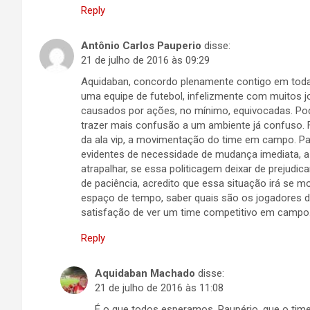
Reply
Antônio Carlos Pauperio
disse:
21 de julho de 2016 às 09:29
Aquidaban, concordo plenamente contigo em toda
uma equipe de futebol, infelizmente com muitos 
causados por ações, no mínimo, equivocadas. Po
trazer mais confusão a um ambiente já confuso. F
da ala vip, a movimentação do time em campo. Par
evidentes de necessidade de mudança imediata, 
atrapalhar, se essa politicagem deixar de prejudic
de paciência, acredito que essa situação irá se m
espaço de tempo, saber quais são os jogadores do 
satisfação de ver um time competitivo em campo
Reply
Aquidaban Machado
disse:
21 de julho de 2016 às 11:08
É o que todos esperamos, Paupério, que o time