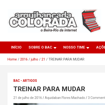
Skip
to
content
O Beira-Rio da Internet
Arquibancada Colorada
INÍCIO
SOBRE O BAC
NOSSO TIME
AÇÕ
Home
2016
julho
21
TREINAR PARA MUDAR
BAC - ARTIGOS
TREINAR PARA MUDAR
21 de julho de 2016
Aquidaban Flores Machado
3 Commen