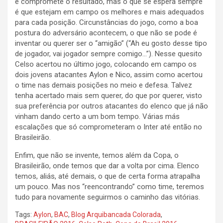
e compromete o resultado, mas o que se espera sempre
é que estejam em campo os melhores e mais adequados
para cada posição. Circunstâncias do jogo, como a boa
postura do adversário acontecem, o que não se pode é
inventar ou querer ser o “amigão” (“Ah eu gosto desse tipo
de jogador, vai jogador sempre comigo…”). Nesse quesito
Celso acertou no último jogo, colocando em campo os
dois jovens atacantes Aylon e Nico, assim como acertou
o time nas demais posições no meio e defesa. Talvez
tenha acertado mais sem querer, do que por querer, visto
sua preferência por outros atacantes do elenco que já não
vinham dando certo a um bom tempo. Várias más
escalações que só comprometeram o Inter até então no
Brasileirão.
Enfim, que não se invente, temos além da Copa, o
Brasileirão, onde temos que dar a volta por cima. Elenco
temos, aliás, até demais, o que de certa forma atrapalha
um pouco. Mas nos “reencontrando” como time, teremos
tudo para novamente seguirmos o caminho das vitórias.
Tags:
Aylon
,
BAC
,
Blog Arquibancada Colorada
,