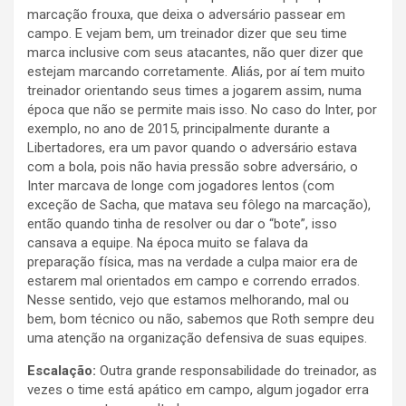
marcação frouxa, que deixa o adversário passear em
campo. E vejam bem, um treinador dizer que seu time
marca inclusive com seus atacantes, não quer dizer que
estejam marcando corretamente. Aliás, por aí tem muito
treinador orientando seus times a jogarem assim, numa
época que não se permite mais isso. No caso do Inter, por
exemplo, no ano de 2015, principalmente durante a
Libertadores, era um pavor quando o adversário estava
com a bola, pois não havia pressão sobre adversário, o
Inter marcava de longe com jogadores lentos (com
exceção de Sacha, que matava seu fôlego na marcação),
então quando tinha de resolver ou dar o “bote”, isso
cansava a equipe. Na época muito se falava da
preparação física, mas na verdade a culpa maior era de
estarem mal orientados em campo e correndo errados.
Nesse sentido, vejo que estamos melhorando, mal ou
bem, bom técnico ou não, sabemos que Roth sempre deu
uma atenção na organização defensiva de suas equipes.
Escalação:
Outra grande responsabilidade do treinador, as
vezes o time está apático em campo, algum jogador erra