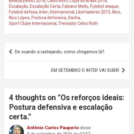
BRASILEIRÃO 2016
,
Celso Roth
,
Copa do Brasil 2016
,
Escalação
,
Escalação Certa
,
Fabiano Mello
,
Futebol ataque
,
Futebol defesa
,
Inter
,
Internacional
,
Libertadores 2015
,
Nico
,
Nico López
,
Postura defensiva
,
Sacha
,
Sport Clube Internacional
,
Treinador Celso Roth
Navegação
De voando a rastejando, como chegamos lá?
de
Post
EM SETEMBRO O INTER VAI SUBIR
4 thoughts on “
Os reforços ideais:
Postura defensiva e escalação
certa.
”
Antônio Carlos Pauperio
disse: