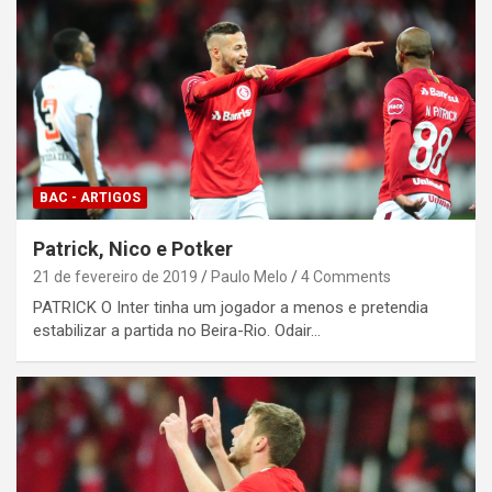
BAC - ARTIGOS
Patrick, Nico e Potker
21 de fevereiro de 2019
Paulo Melo
4 Comments
PATRICK O Inter tinha um jogador a menos e pretendia
estabilizar a partida no Beira-Rio. Odair…