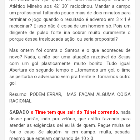
Atlético Mineiro aos 42′ 30″ raciocinou. Mandar a campo
um profissional faltando pouco mais de dois minutos para
terminar o jogo quando o resultado é adverso em 3 x 1 é
raciocinar? E isso não é coisa de um homem só. Pois um
dirigente de pulso forte iria cobrar muito duramente o
porque dessa tresloucada ação, ou seria proposital?
Mas ontem foi contra o Santos e o que aconteceu de
novo? Nada, a não ser uma atuação razoável do Seijas
com um gol plasticamente muito bonito. Tudo igual.
Abertura do segundo tempo e …tomamos um gol, o time
se perturba o adversário vem pra frente e…tomamos outro
gol.
Resumo: PODEM ERRAR, MAS FAÇAM ALGUMA COISA
RACIONAL.
SÁBADO
o Time tem que sair do Túnel correndo
, nada
desse padrão, indo pra velório, que estão fazendo para
atender as exigências sei eu lá de quem. Pague multa se
for o caso. Se alguém rir em campo: multa, pesada,
mesmo que estejam ganhando de 10 x 0.