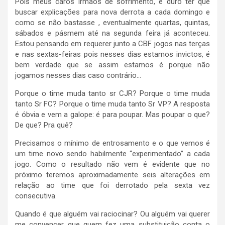
Pois meus caros irmãos de sofrimento, é duro ter que
buscar explicações para nova derrota a cada domingo e
como se não bastasse , eventualmente quartas, quintas,
sábados e pásmem até na segunda feira já aconteceu.
Estou pensando em requerer junto a CBF jogos nas terças
e nas sextas-feiras pois nesses dias estamos invictos, é
bem verdade que se assim estamos é porque não
jogamos nesses dias caso contrário…
Porque o time muda tanto sr CJR? Porque o time muda
tanto Sr FC? Porque o time muda tanto Sr VP? A resposta
é óbvia e vem a galope: é para poupar. Mas poupar o que?
De que? Pra quê?
Precisamos o mínimo de entrosamento e o que vemos é
um time novo sendo habilmente “experimentado” a cada
jogo. Como o resultado não vem é evidente que no
próximo teremos aproximadamente seis alterações em
relação ao time que foi derrotado pela sexta vez
consecutiva.
Quando é que alguém vai raciocinar? Ou alguém vai querer
me convencer que quem fez uma substituição conta o