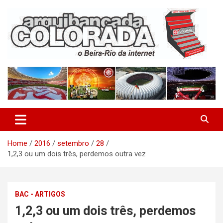
Skip
to
content
O Beira-Rio da Internet
Arquibancada Colorada
Home
2016
setembro
28
1,2,3 ou um dois três, perdemos outra vez
BAC - ARTIGOS
1,2,3 ou um dois três, perdemos