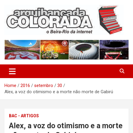
Skip
to
content
O Beira-Rio da Internet
Arquibancada Colorada
Home
2016
setembro
30
Alex, a voz do otimismo e a morte não morte de Gabirú
BAC - ARTIGOS
Alex, a voz do otimismo e a morte