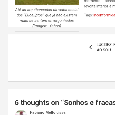
momento, acre
revolta interior é 
Até as arquibancadas da velha social
dos “Eucalíptos” que já não existem
Tags:
Inconformid
mais se sentem envergonhadas
(Imagem: Yahoo)
Navegação
LUCIDEZ, 
de
AO SOL!
Post
6 thoughts on “
Sonhos e fraca
Fabiano Mello
disse: