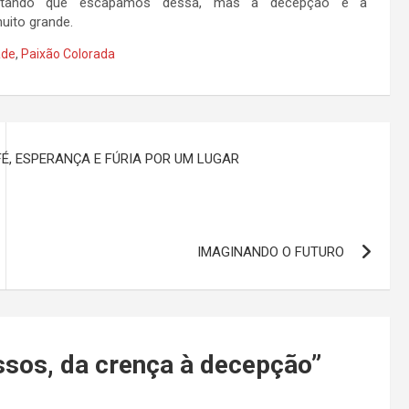
ditando que escapamos dessa, mas a decepção e a
muito grande.
ade
,
Paixão Colorada
FÉ, ESPERANÇA E FÚRIA POR UM LUGAR
IMAGINANDO O FUTURO
ssos, da crença à decepção
”