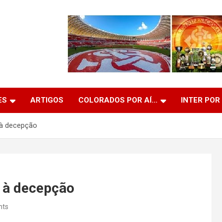
ES
ARTIGOS
COLORADOS POR AÍ…
INTER POR
 à decepção
a à decepção
nts