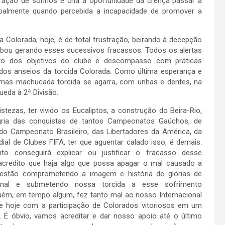
tração de sonhos e cria a oportunidade da crença passar à
ipalmente quando percebida a incapacidade de promover a
 Colorada, hoje, é de total frustração, beirando à decepção
cabou gerando esses sucessivos fracassos. Todos os alertas
nto dos objetivos do clube e descompasso com práticas
e dos anseios da torcida Colorada. Como última esperança e
, mas machucada torcida se agarra, com unhas e dentes, na
eda à 2ª Divisão.
ristezas, ter vivido os Eucaliptos, a construção do Beira-Rio,
egria das conquistas de tantos Campeonatos Gaúchos, de
do Campeonato Brasileiro, das Libertadores da América, da
al de Clubes FIFA, ter que aguentar calado isso, é demais.
o conseguirá explicar ou justificar o fracasso desse
credito que haja algo que possa apagar o mal causado a
 estão comprometendo a imagem e história de glórias de
ional e submetendo nossa torcida a esse sofrimento
guém, em tempo algum, fez tanto mal ao nosso Internacional
de hoje com a participação de Colorados vitoriosos em um
. É óbvio, vamos acreditar e dar nosso apoio até o último