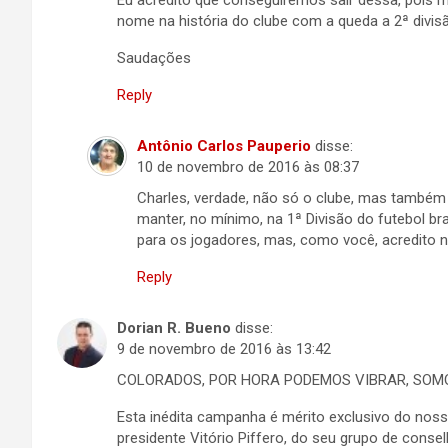
Eu acredito que conseguiremos sair dessa, pois 
nome na história do clube com a queda a 2ª divisã
Saudações
Reply
Antônio Carlos Pauperio
disse:
10 de novembro de 2016 às 08:37
Charles, verdade, não só o clube, mas també
manter, no mínimo, na 1ª Divisão do futebol bra
para os jogadores, mas, como você, acredito n
Reply
Dorian R. Bueno
disse:
9 de novembro de 2016 às 13:42
COLORADOS, POR HORA PODEMOS VIBRAR, SOMO
Esta inédita campanha é mérito exclusivo do noss
presidente Vitório Piffero, do seu grupo de conse