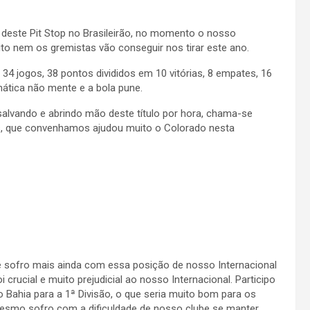
 deste Pit Stop no Brasileirão, no momento o nosso
ito nem os gremistas vão conseguir nos tirar este ano.
4 jogos, 38 pontos divididos em 10 vitórias, 8 empates, 16
mática não mente e a bola pune.
 salvando e abrindo mão deste título por hora, chama-se
s, que convenhamos ajudou muito o Colorado nesta
 e sofro mais ainda com essa posição de nosso Internacional
i crucial e muito prejudicial ao nosso Internacional. Participo
 Bahia para a 1ª Divisão, o que seria muito bom para os
esmo sofro com a dificuldade de nosso clube se manter