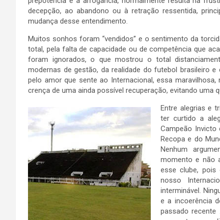
prepotência e a arrogância, normalmente resulta na frus
decepção, ao abandono ou à retração ressentida, princ
mudança desse entendimento.
Muitos sonhos foram “vendidos” e o sentimento da torcida
total, pela falta de capacidade ou de competência que a
foram ignorados, o que mostrou o total distanciame
modernas de gestão, da realidade do futebol brasileiro 
pelo amor que sente ao Internacional, essa maravilhosa
crença de uma ainda possível recuperação, evitando uma qu
Entre alegrias e t
ter curtido a al
Campeão Invicto 
Recopa e do Mundi
Nenhum argument
momento e não a
esse clube, pois
nosso Internac
interminável. Nin
e a incoerência 
passado recente 