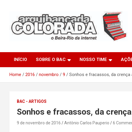
Skip
to
content
O Beira-Rio da Internet
Arquibancada Colorada
INÍCIO
SOBRE O BAC
NOSSO TIME
AÇÕ
Home
2016
novembro
9
Sonhos e fracassos, da crença
BAC - ARTIGOS
Sonhos e fracassos, da crenç
9 de novembro de 2016
Antônio Carlos Pauperio
6 Comme