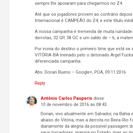
sempre lhe apoiaram para chegarmos no Z4.
Até que os jogadores provem ao contrário depois
Internacional é CAMPEÃO do Z4, e este título inéd
A nossa campanha é tremenda de muita ruindade: 3
derrotas, 32 GP, 38 GC e um saldo de – 6, a mate
Por ironia do destino o primeiro time que está se
VITÓRIA-BA treinado pelo o detonado Argel Fuck
diferenciada campanha.
Abs. Dorian Bueno – Google+, POA, 09.11.2016
Reply
Antônio Carlos Pauperio
disse:
10 de novembro de 2016 às 08:43
Dorian, vivo atualmente em Salvador, na Bahia
abaixo do Vitória, mas a derrota no Beira-Rio fo
diariamente da alegria da possível passagem do
seus torcedores, maioria no Estado, mas ao m