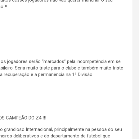
muitos desses jogadores não vão querer manchar o seu
o !!
m os jogadores serão “marcados” pela incompetência em se
sileiro. Seria muito triste para o clube e também muito triste
a recuperação e a permanência na 1ª Divisão.
S CAMPEÃO DO Z4 !!!
o grandioso Internacional, principalmente na pessoa do seu
lheiros deliberativos e do departamento de futebol que