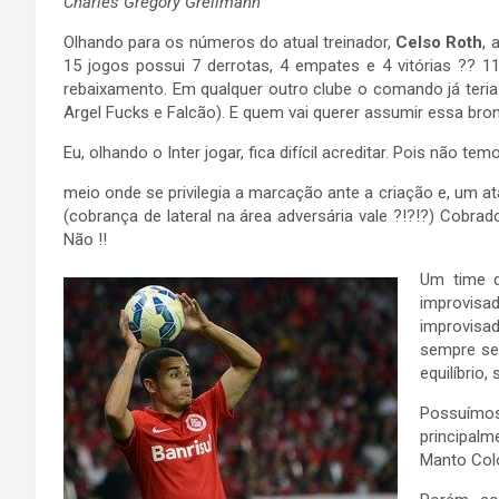
Charles Gregory Grellmann
Olhando para os números do atual treinador,
Celso Roth
, 
15 jogos possui 7 derrotas, 4 empates e 4 vitórias ?? 
rebaixamento. Em qualquer outro clube o comando já ter
Argel Fucks e Falcão). E quem vai querer assumir essa bron
Eu, olhando o Inter jogar, fica difícil acreditar. Pois não
meio onde se privilegia a marcação ante a criação e, um 
(cobrança de lateral na área adversária vale ?!?!?) Cobra
Não !!
Um time q
improvisad
improvisa
sempre se
equilíbrio,
Possuímos 
principalm
Manto Colo