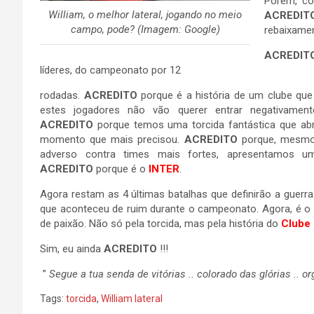
Porém, co
William, o melhor lateral, jogando no meio
ACREDIT
campo, pode? (Imagem: Google)
rebaixame
ACREDIT
líderes, do campeonato por 12
rodadas.
ACREDITO
porque é a história de um clube que
estes jogadores não vão querer entrar negativament
ACREDITO
porque temos uma torcida fantástica que ab
momento que mais precisou.
ACREDITO
porque, mesmo
adverso contra times mais fortes, apresentamos u
ACREDITO
porque é o
INTER
.
Agora restam as 4 últimas batalhas que definirão a guerr
que aconteceu de ruim durante o campeonato. Agora, é o 
de paixão. Não só pela torcida, mas pela história do
Clube
Sim, eu ainda
ACREDITO
!!!
”
Segue a tua senda de vitórias .. colorado das glórias .. o
Tags:
torcida
,
William lateral