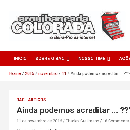
Skip
to
content
O Beira-Rio da Internet
Arquibancada Colorada
INÍCIO
SOBRE O BAC
NOSSO TIME
AÇÕ
Home
2016
novembro
11
Ainda podemos acreditar … ??
BAC - ARTIGOS
Ainda podemos acreditar … ??
11 de novembro de 2016
Charles Grellmann
16 Comments