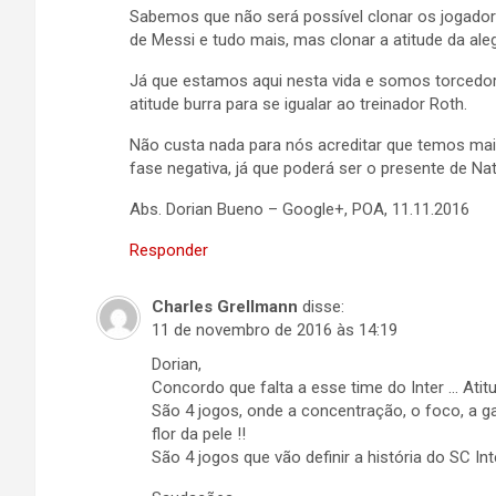
Sabemos que não será possível clonar os jogado
de Messi e tudo mais, mas clonar a atitude da aleg
Já que estamos aqui nesta vida e somos torced
atitude burra para se igualar ao treinador Roth.
Não custa nada para nós acreditar que temos mai
fase negativa, já que poderá ser o presente de Nat
Abs. Dorian Bueno – Google+, POA, 11.11.2016
Responder
Charles Grellmann
disse:
11 de novembro de 2016 às 14:19
Dorian,
Concordo que falta a esse time do Inter … Atit
São 4 jogos, onde a concentração, o foco, a g
flor da pele !!
São 4 jogos que vão definir a história do SC Int