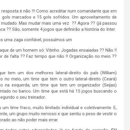
a resposta é não !!! Como acreditar num comandante que em
11 gols marcados e 15 gols sofridos. Um aproveitamento de
ia mudado. Mas mudar mais uma vez ?? Agora ?? (já passou
ca ?? São, somente 4 jogos que definirão a história do Inter.
 temos uma zaga confiável, possuímos um
ataque de um homem só: Vitinho. Jogadas ensaiadas ?? Não !!
dor de falta ?? Faz tempo que não !! Organização no meio ??
ue tem um dos melhores lateral-direito do país (William)
o no meio, um time que tem o outro lateral-direito (Ceará)
do na esquerda, um time que tem um organizador (Seijas)
ntado no banco. Um time que está há 15 jogos buscando o
 segundo o seu treinador.
um time fraco, muito limitado individual e coletivamente. E,
ente, um grupo muito nervoso e que sentiu o peso de vestir o
rado ao não poder mais errar.