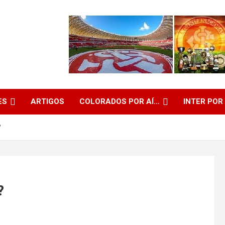
ES
ARTIGOS
COLORADOS POR AÍ…
INTER POR
?
?