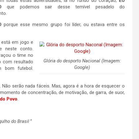
m todas estas adversidades, lá no fundo do coração,
EU
O
que podemos sair desse temível pesadelo do
nto.
O
porque esse mesmo grupo foi líder, ou estava entre os
 está em jogo e
e neste conto.
raçou o time no
Glória do desporto Nacional (Imagem:
 com resultado
Google)
m bom futebol.
a. Não serão nada fáceis. Mas, agora é a hora de esquecer o
momento de concentração, de motivação, de garra, de suor,
 do Povo
.
rgulho do Brasil
”