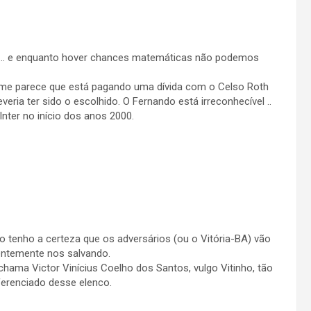
 … e enquanto hover chances matemáticas não podemos
 me parece que está pagando uma dívida com o Celso Roth
ria ter sido o escolhido. O Fernando está irreconhecível ..
ter no início dos anos 2000.
mo tenho a certeza que os adversários (ou o Vitória-BA) vão
entemente nos salvando.
hama Victor Vinícius Coelho dos Santos, vulgo Vitinho, tão
ferenciado desse elenco.