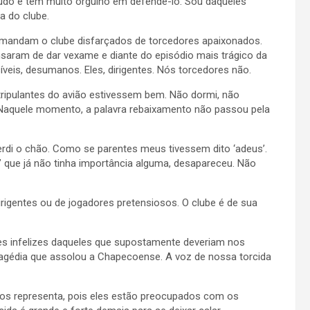
udo e tem muito orgulho em defendê-lo. Sou daqueles
a do clube.
 comandam o clube disfarçados de torcedores apaixonados.
nsaram de dar vexame e diante do episódio mais trágico da
íveis, desumanos. Eles, dirigentes. Nós torcedores não.
ripulantes do avião estivessem bem. Não dormi, não
as. Naquele momento, a palavra rebaixamento não passou pela
rdi o chão. Como se parentes meus tivessem dito ‘adeus’.
o” que já não tinha importância alguma, desapareceu. Não
irigentes ou de jogadores pretensiosos. O clube é de sua
ões infelizes daqueles que supostamente deveriam nos
tragédia que assolou a Chapecoense. A voz de nossa torcida
os representa, pois eles estão preocupados com os