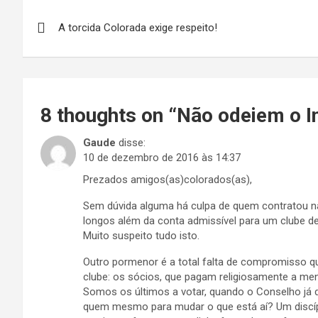
Navegação
A torcida Colorada exige respeito!
de
Post
8 thoughts on “
Não odeiem o I
Gaude
disse:
10 de dezembro de 2016 às 14:37
Prezados amigos(as)colorados(as),
Sem dúvida alguma há culpa de quem contratou na
longos além da conta admissível para um clube de 
Muito suspeito tudo isto.
Outro pormenor é a total falta de compromisso qu
clube: os sócios, que pagam religiosamente a men
Somos os últimos a votar, quando o Conselho já d
quem mesmo para mudar o que está aí? Um discípu