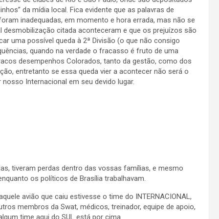
hos” da mídia local. Fica evidente que as palavras de
s foram inadequadas, em momento e hora errada, mas não se
al desmobilização citada aconteceram e que os prejuízos são
ficar uma possível queda à 2ª Divisão (o que não consigo
sequências, quando na verdade o fracasso é fruto de uma
fracos desempenhos Colorados, tanto da gestão, como dos
uação, entretanto se essa queda vier a acontecer não será o
 nosso Internacional em seu devido lugar.
das, tiveram perdas dentro das vossas famílias, e mesmo
quanto os políticos de Brasília trabalhavam.
naquele avião que caiu estivesse o time do INTERNACIONAL,
outros membros da Swat, médicos, treinador, equipe de apoio,
gum time aqui do SUL está por cima.