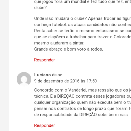
que jogou fora um mundial e fez tudo que fez, en
clube?
Onde isso mudará o clube? Apenas trocar as figur
conheça futebol, os atuais candidatos não conhec
Resta saber se terão o mesmo entusiasmo se ca
que se dispõem a trabalhar para trazer o Colorado
mesmo ajudaram a pintar.
Grande abraço e bom voto à todos.
Responder
Luciano
disse:
9 de dezembro de 2016 às 17:50
Concordo com o Vanderlei, mas ressalto que os 
técnica. E a DIREÇÃO contrata esses jogadores 
qualquer organização quem não executa bem o trab
pensar nos contratos de longo prazo que foram f
de responsabilidade da DIREÇÃO sobe bem mais.
Responder