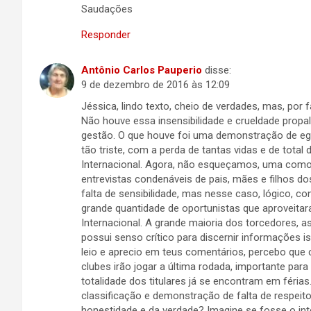
Saudações
Responder
Antônio Carlos Pauperio
disse:
9 de dezembro de 2016 às 12:09
Jéssica, lindo texto, cheio de verdades, mas, por
Não houve essa insensibilidade e crueldade propal
gestão. O que houve foi uma demonstração de 
tão triste, com a perda de tantas vidas e de to
Internacional. Agora, não esqueçamos, uma como
entrevistas condenáveis de pais, mães e filhos do
falta de sensibilidade, mas nesse caso, lógico, 
grande quantidade de oportunistas que aproveitar
Internacional. A grande maioria dos torcedores, a
possui senso crítico para discernir informações i
leio e aprecio em teus comentários, percebo que 
clubes irão jogar a última rodada, importante par
totalidade dos titulares já se encontram em férias
classificação e demonstração de falta de respei
honestidade e da verdade? Imagine se fosse o int