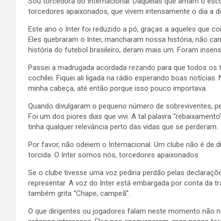
Sou torcedora do Internacional. Daquelas que amam o esc
torcedores apaixonados, que vivem intensamente o dia a di
Este ano o Inter foi reduzido a pó, graças a aqueles que
Eles quebraram o Inter, mancharam nossa história, não ca
história do futebol brasileiro, deram mais um. Foram insens
Passei a madrugada acordada rezando para que todos os t
cochilei. Fiquei ali ligada na rádio esperando boas notíci
minha cabeça, até então porque isso pouco importava.
Quando divulgaram o pequeno número de sobreviventes, pe
Foi um dos piores dias que vivi. A tal palavra “rebaixament
tinha qualquer relevância perto das vidas que se perderam.
Por favor, não odeiem o Internacional. Um clube não é de d
torcida. O Inter somos nós, torcedores apaixonados.
Se o clube tivesse uma voz pediria perdão pelas declaraç
representar. A voz do Inter está embargada por conta da 
também grita “Chape, campeã”.
O que dirigentes ou jogadores falam neste momento não n