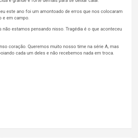
da é grande e forte demais para se deixar calar.
ceu este ano foi um amontoado de erros que nos colocaram
po e em campo.
não estamos pensando nisso. Tragédia é o que aconteceu
enso coração. Queremos muito nosso time na série A, mas
oiando cada um deles e não recebemos nada em troca.