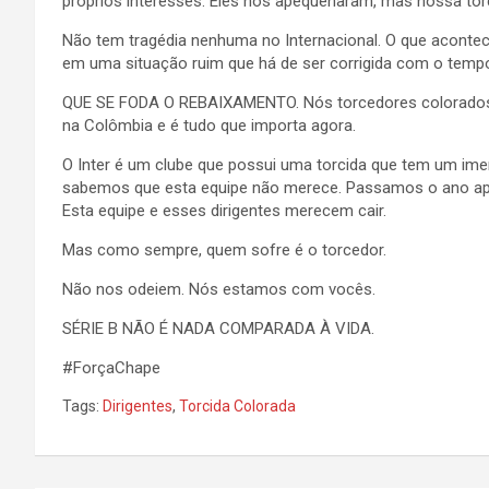
próprios interesses. Eles nos apequenaram, mas nossa torci
Não tem tragédia nenhuma no Internacional. O que aconte
em uma situação ruim que há de ser corrigida com o tem
QUE SE FODA O REBAIXAMENTO. Nós torcedores colorados 
na Colômbia e é tudo que importa agora.
O Inter é um clube que possui uma torcida que tem um im
sabemos que esta equipe não merece. Passamos o ano ap
Esta equipe e esses dirigentes merecem cair.
Mas como sempre, quem sofre é o torcedor.
Não nos odeiem. Nós estamos com vocês.
SÉRIE B NÃO É NADA COMPARADA À VIDA.
#ForçaChape
Tags:
Dirigentes
,
Torcida Colorada