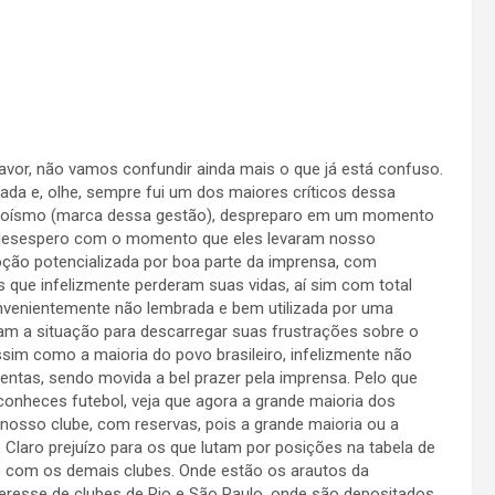
 favor, não vamos confundir ainda mais o que já está confuso.
ada e, olhe, sempre fui um dos maiores críticos dessa
egoísmo (marca dessa gestão), despreparo em um momento
tal desespero com o momento que eles levaram nosso
ção potencializada por boa parte da imprensa, com
s que infelizmente perderam suas vidas, aí sim com total
convenientemente não lembrada e bem utilizada por uma
am a situação para descarregar suas frustrações sobre o
ssim como a maioria do povo brasileiro, infelizmente não
sentas, sendo movida a bel prazer pela imprensa. Pelo que
conheces futebol, veja que agora a grande maioria dos
a nosso clube, com reservas, pois a grande maioria ou a
. Claro prejuízo para os que lutam por posições na tabela de
to com os demais clubes. Onde estão os arautos da
eresse de clubes de Rio e São Paulo, onde são depositados