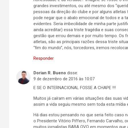
grandes investimentos, ou até mesmo dos “queridin
pessoas da direção do clube e por alguns atleta
pode negar que o abalo emocional de todos e a t
evidentes. Seria imbecilidade de minha parte justi
ainda acreditar) essa triste tragédia e suas con
gestão que errou demais e por muito tempo. Os 
atletas, são as principais razões dessa triste sit
“fim do mundo”, nós, torcedores, iremos recolocar
Responder
Dorian R. Bueno
disse:
9 de dezembro de 2016 às 10:07
E SE O INTERNACIONAL FOSSE A CHAPE !!!
Muitos já caíram em várias situações das suas vi
assim a vida seguiu mesmo sem toda esta mídia en
Há dias estou pensando no que seria feito caso 
o Presidente Vitório Piffero, Fernando Carvalho, 
muitos jornalistas BABA OVO em momentos que al