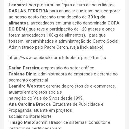
Leonardi
, nos procurou na figura de um de seus lideres,
DARLAN FERREIRA
para anunciar que iriam se incorporar
ao nosso gesto fazendo uma doação de
30 kg de
alimentos
, arrecadados em uma ação denominada
COPA
DO BEM
( que teve a participação de 120 atletas e onde
foram arrecadados 100kg de alimentos), para que
fossem encaminhados à administração do Centro Social
Administrado pelo Padre Ceron. (veja linck abaixo)
https://www.facebook.com/futdobem.perfil?fref=ts
Darlan Ferreira
: empresário
do
setor gráfico.
Fabiane Diniz
: administradora
de
empresas e gerente
no
segmento comercial.
Leandro Webster
: gerente
de
projetos
de
e-commerce,
atuante
em
projetos sociais
na
região
do
Vale
do
Sinos desde
1999
.
Ana Carolina Brocca
:
Estudante
de
Publicidade e
Propaganda, atuante
em
projetos
sociais
no
litoral Norte.
Thiago
Melo
: administrador
de
sistemas, consultor e
instrutor
de
certificação
em