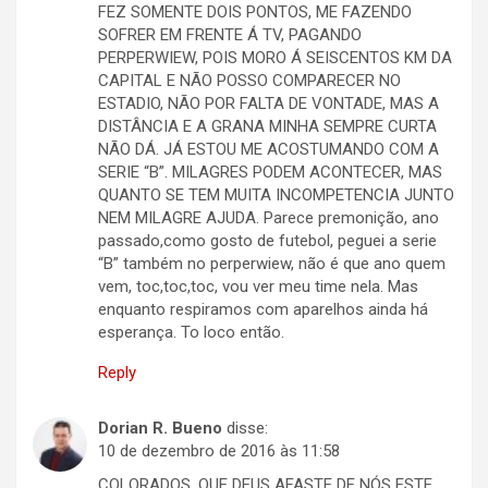
FEZ SOMENTE DOIS PONTOS, ME FAZENDO
SOFRER EM FRENTE Á TV, PAGANDO
PERPERWIEW, POIS MORO Á SEISCENTOS KM DA
CAPITAL E NÃO POSSO COMPARECER NO
ESTADIO, NÃO POR FALTA DE VONTADE, MAS A
DISTÂNCIA E A GRANA MINHA SEMPRE CURTA
NÃO DÁ. JÁ ESTOU ME ACOSTUMANDO COM A
SERIE “B”. MILAGRES PODEM ACONTECER, MAS
QUANTO SE TEM MUITA INCOMPETENCIA JUNTO
NEM MILAGRE AJUDA. Parece premonição, ano
passado,como gosto de futebol, peguei a serie
“B” também no perperwiew, não é que ano quem
vem, toc,toc,toc, vou ver meu time nela. Mas
enquanto respiramos com aparelhos ainda há
esperança. To loco então.
Reply
Dorian R. Bueno
disse:
10 de dezembro de 2016 às 11:58
COLORADOS, QUE DEUS AFASTE DE NÓS ESTE