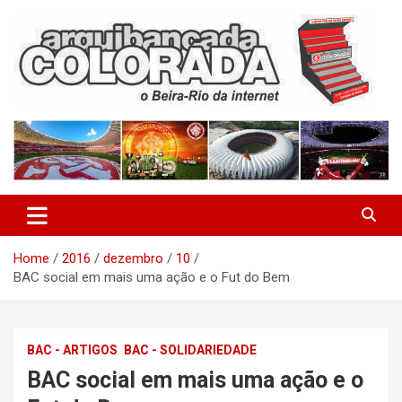
Skip
to
content
O Beira-Rio da Internet
Arquibancada Colorada
Home
2016
dezembro
10
BAC social em mais uma ação e o Fut do Bem
BAC - ARTIGOS
BAC - SOLIDARIEDADE
BAC social em mais uma ação e o