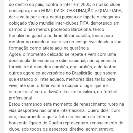
do centro do país, contra o Inter em 2005, o nosso clube
conseguiu, com HUMILDADE, OBSTINAÇÃO e QUALIDADE,
dar a volta por cima, nesta puxada de tapete e chegar ao
cobiçado título mundial inter-clubes FIFA, derrotando em
campo o não menos poderoso Barcelona, tendo
Ronaldinho gaúcho no time titular catalão, louco para
mostrar ao mundo a sua raiva do antigo rival desde a sua
formação como atleta aqui na querência.
Agora, o momento delicado se repete e vem com uma
dose dupla de escárnio e ódio nacional, não apenas da
torcida azul, mas dos gambás, dos urubús, e de tantos
outros agora ex-adversários no Brasileirão, que sabem
que estando o Inter acuado, melhores dias terão para
viver, até que…o Inter volte a ocupar o lugar que é e
sempre será seu, a divisão da elite brasileira, no futebol
profissional.
Estou chamando este momento de renascimento rubro na
vida desportiva nacional e internacional. Quero dizer com
isto, exatamente o que a foto do escudo do Inter no
horizonte líquido do Guaíba representam: renascimento do
clube, sob todos os aspectos: diretivo, administrativo,