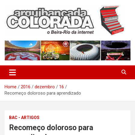
Skip
to
content
O Beira-Rio da Internet
Arquibancada Colorada
Home
2016
dezembro
16
Recomeço doloroso para aprendizado
BAC - ARTIGOS
Recomeço doloroso para