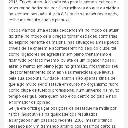
2016. Travou tudo. A disposição para levantar a cabeça e
procurar no horizonte por dias melhores do que os vividos
na semana passada. A vida é feita de semeaduras e após,
colheitas daquilo que se plantou.
Todos víamos uma escala descendente no modo de atuar
do time, no modo de a direção tomar decisões contrárias
ao espírito reinante da maioria, nas situações antes pouco
críveis de se criarem e acontecerem no seio do clube, tal
como jogadores se agredirem em pleno treinamento e
ficar tudo por isso mesmo, ou até de um jogador nosso ,
atirar o manto em pleno jogo no gramado, mostrando seu
descontentamento com as vaias merecidas que levava,
pela sua absoluta ruindade…eram e são apenas sinais de
que algo muito sério estava em curso no organismo rubro,
como clube de futebol profissional, num universo há muito
tempo desigual para quem não é do centro do país e não
é formador de opinião.
Se já era difícil galgar posições de destaque na mídia por
feitos indiscutíveis na qualidade dos resultados
alcançados num passado recente, 2006, mesmo tendo
passado por um tremendo arranjo dos mesmos cartolas