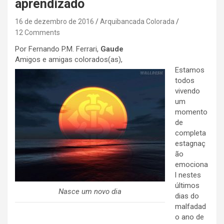
aprendizado
16 de dezembro de 2016
Arquibancada Colorada
12 Comments
Por Fernando P.M. Ferrari,
Gaude
Amigos e amigas colorados(as),
Estamos
todos
vivendo
um
momento
de
completa
estagnaç
ão
emociona
l nestes
últimos
Nasce um novo dia
dias do
malfadad
o ano de