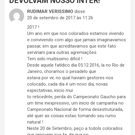
DEVOLVAM NOSSO INTER!
”
RUDIMAR VERISSIMO
disse:
20 de setembro de 2017 às 11:26
2017 !
Um ano em que nos colorados estamos vivendo
e convivendo com algo que jamais imaginavamos
passar, em que acreditavamos que este fato
serviriam para outras agremiações.
Tem sido muitissimo dificil !
Desde aquele fatídico dia 05.12.2016, la no Rio de
Janeiro, choramos o pesadelo que
estava por vir, no qual haviam gestores nos
colocado, cada dia é um novo dia, novas
expectativas, inicio mui
to reticednte, perda do Campeonato Gaucho para
um time inexpressivo, um inicio de campanha no
Campeonato Nacional de forma desestruturada,
até quer as coisas estao tomando seu rumo
natural !
Neste 20 de Setembro, peço a todols colorados
que renovem sua fe, de que no