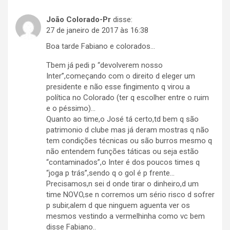
João Colorado-Pr
disse:
27 de janeiro de 2017 às 16:38
Boa tarde Fabiano e colorados…
Tbem já pedi p “devolverem nosso
Inter”,começando com o direito d eleger um
presidente e não esse fingimento q virou a
política no Colorado (ter q escolher entre o ruim
e o péssimo)…
Quanto ao time,o José tá certo,td bem q são
patrimonio d clube mas já deram mostras q não
tem condições técnicas ou são burros mesmo q
não entendem funções táticas ou seja estão
“contaminados”,o Inter é dos poucos times q
“joga p trás”,sendo q o gol é p frente…
Precisamos,n sei d onde tirar o dinheiro,d um
time NOVO,se n corremos um sério risco d sofrer
p subir,alem d que ninguem aguenta ver os
mesmos vestindo a vermelhinha como vc bem
disse Fabiano..