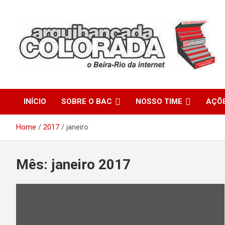
Skip
to
content
O Beira-Rio da Internet
Arquibancada Colorada
INÍCIO
SOBRE O BAC
NOSSO TIME
AÇÕ
Home
2017
janeiro
Mês:
janeiro 2017