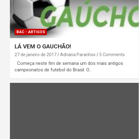
BAC - ARTIGOS
LÁ VEM O GAUCHÃO!
27 de janeiro de 2017
Adriana Paranhos
5 Comments
Começa neste fim de semana um dos mais antigos
campeonatos de futebol do Brasil. O…