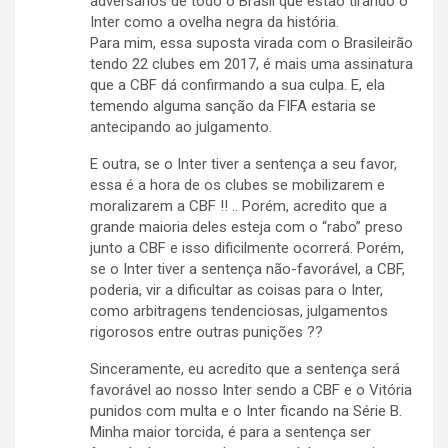
adversários de todo o Brasil que estão tirando o
Inter como a ovelha negra da história.
Para mim, essa suposta virada com o Brasileirão
tendo 22 clubes em 2017, é mais uma assinatura
que a CBF dá confirmando a sua culpa. E, ela
temendo alguma sanção da FIFA estaria se
antecipando ao julgamento.
E outra, se o Inter tiver a sentença a seu favor,
essa é a hora de os clubes se mobilizarem e
moralizarem a CBF !! .. Porém, acredito que a
grande maioria deles esteja com o “rabo” preso
junto a CBF e isso dificilmente ocorrerá. Porém,
se o Inter tiver a sentença não-favorável, a CBF,
poderia, vir a dificultar as coisas para o Inter,
como arbitragens tendenciosas, julgamentos
rigorosos entre outras punições ??
Sinceramente, eu acredito que a sentença será
favorável ao nosso Inter sendo a CBF e o Vitória
punidos com multa e o Inter ficando na Série B.
Minha maior torcida, é para a sentença ser