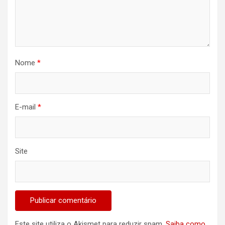
Nome
*
E-mail
*
Site
Este site utiliza o Akismet para reduzir spam.
Saiba como