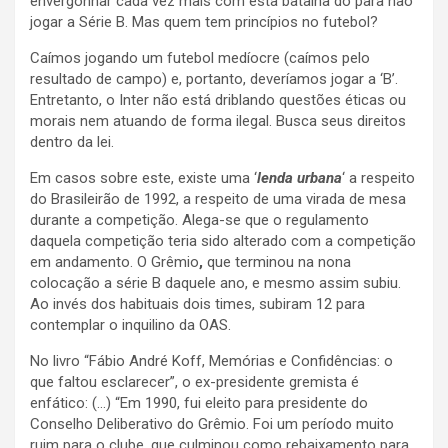
envergonhar cada vez mais com esta batalha do para não
jogar a Série B. Mas quem tem princípios no futebol?
Caímos jogando um futebol medíocre (caímos pelo
resultado de campo) e, portanto, deveríamos jogar a ‘B’.
Entretanto, o Inter não está driblando questões éticas ou
morais nem atuando de forma ilegal. Busca seus direitos
dentro da lei.
Em casos sobre este, existe uma ‘
lenda urbana
‘ a respeito
do Brasileirão de 1992, a respeito de uma virada de mesa
durante a competição. Alega-se que o regulamento
daquela competição teria sido alterado com a competição
em andamento. O Grêmio
,
que terminou na nona
colocação a série B daquele ano, e mesmo assim subiu.
Ao invés dos habituais dois times, subiram 12 para
contemplar o inquilino da OAS.
No livro “Fábio André Koff, Memórias e Confidências: o
que faltou esclarecer”, o ex-presidente gremista é
enfático: (…) “Em 1990, fui eleito para presidente do
Conselho Deliberativo do Grêmio. Foi um período muito
ruim para o clube, que culminou como rebaixamento para