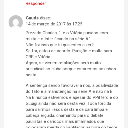
Responder
Gaude
disse:
14 de março de 2017 às 17:25
Prezado Charles, “…e o Vitória punidos com
multa e o Inter ficando na série A.”
Não foi isso que tu quisestes dizer?
Se for, estou de acordo. Punição e multa para
CBF e Vitória.
Agora, se vierem retaliações será muito
prejudicial ao clube porque estaremos sozinhos
nesta.
A sentença sendo favorável à nós, a positividade
do fato é a manutenção na série A e não na B.
Na B nunca estivemos e apesar do VPíffero e do
GLuigi ainda não será desta vez. Toda torcida
para sairmos ilesos desta e de cara limpa e
cabeça erguida, chamando para o debate
paulistas e cariocos mais inflamados que
colocaram merda no ventilador na hora do fedor