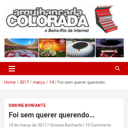
Skip
to
content
O Beira-Rio da Internet
Arquibancada Colorada
Home
2017
março
14
Foi sem querer querendo…
SIMONE BONFANTE
Foi sem querer querendo…
14 de março de 2017
Simone Bonfante
10 Comments