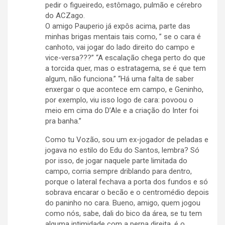
pedir o figueiredo, estômago, pulmão e cérebro
do ACZago.
O amigo Pauperio já expôs acima, parte das
minhas brigas mentais tais como, ” se o cara é
canhoto, vai jogar do lado direito do campo e
vice-versa???” “A escalação chega perto do que
a torcida quer, mas o estratagema, se é que tem
algum, não funciona.” “Há uma falta de saber
enxergar o que acontece em campo, e Geninho,
por exemplo, viu isso logo de cara: povoou o
meio em cima do D’Ale e a criação do Inter foi
pra banha.”
Como tu Vozão, sou um ex-jogador de peladas e
jogava no estilo do Edu do Santos, lembra? Só
por isso, de jogar naquele parte limitada do
campo, corria sempre driblando para dentro,
porque o lateral fechava a porta dos fundos e só
sobrava encarar o becão e o centromédio depois
do paninho no cara. Bueno, amigo, quem jogou
como nós, sabe, dali do bico da área, se tu tem
alguma intimidade com a perna direita, é o