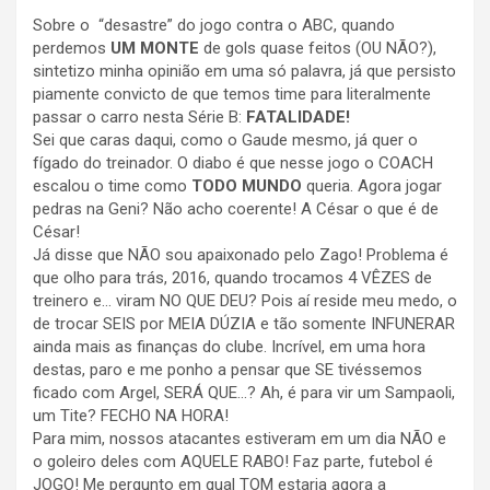
Sobre o “desastre” do jogo contra o ABC, quando
perdemos
UM MONTE
de gols quase feitos (OU NÃO?),
sintetizo minha opinião em uma só palavra, já que persisto
piamente convicto de que temos time para literalmente
passar o carro nesta Série B:
FATALIDADE!
Sei que caras daqui, como o Gaude mesmo, já quer o
fígado do treinador. O diabo é que nesse jogo o COACH
escalou o time como
TODO MUNDO
queria. Agora jogar
pedras na Geni? Não acho coerente! A César o que é de
César!
Já disse que NÃO sou apaixonado pelo Zago! Problema é
que olho para trás, 2016, quando trocamos 4 VÊZES de
treinero e… viram NO QUE DEU? Pois aí reside meu medo, o
de trocar SEIS por MEIA DÚZIA e tão somente INFUNERAR
ainda mais as finanças do clube. Incrível, em uma hora
destas, paro e me ponho a pensar que SE tivéssemos
ficado com Argel, SERÁ QUE…? Ah, é para vir um Sampaoli,
um Tite? FECHO NA HORA!
Para mim, nossos atacantes estiveram em um dia NÃO e
o goleiro deles com AQUELE RABO! Faz parte, futebol é
JOGO! Me pergunto em qual TOM estaria agora a