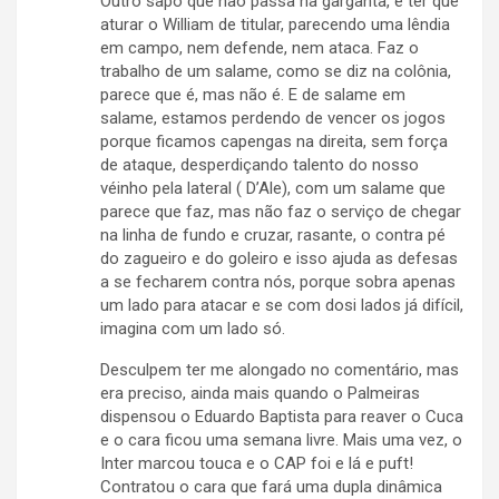
Outro sapo que não passa na garganta, é ter que
aturar o William de titular, parecendo uma lêndia
em campo, nem defende, nem ataca. Faz o
trabalho de um salame, como se diz na colônia,
parece que é, mas não é. E de salame em
salame, estamos perdendo de vencer os jogos
porque ficamos capengas na direita, sem força
de ataque, desperdiçando talento do nosso
véinho pela lateral ( D’Ale), com um salame que
parece que faz, mas não faz o serviço de chegar
na linha de fundo e cruzar, rasante, o contra pé
do zagueiro e do goleiro e isso ajuda as defesas
a se fecharem contra nós, porque sobra apenas
um lado para atacar e se com dosi lados já difícil,
imagina com um lado só.
Desculpem ter me alongado no comentário, mas
era preciso, ainda mais quando o Palmeiras
dispensou o Eduardo Baptista para reaver o Cuca
e o cara ficou uma semana livre. Mais uma vez, o
Inter marcou touca e o CAP foi e lá e puft!
Contratou o cara que fará uma dupla dinâmica