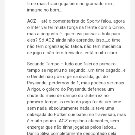
time mais fraco joga bem no gramado ruim,
imagine no bom…
ACZ – até o comentarista do Sportv falou, agora
o Inter vai ter muita força na frente com o Cirino,
mas a pergunta é…quem vai passar a bola para
eles? Só ACZ ainda não aprendeu isso….o time
não tem organização tática, não tem mecânica
de jogo e não tem treinador…está muito claro…
Segundo Tempo – tudo que falei do primeiro
tempo se repetiu no segundo…um time cagado…e
o Uendel não põe o pé na dividida, gol do
Paysandu…perdemos de 1, mas poderia ser mais.
A rigor, o goleiro do Paysandu defendeu um
chute do meio de campo do Gutierrez no
primeiro tempo…o resto do jogo foi de um time
sem nada, absolutamente nada…a teve uma
cabeçada do Potker que bateu no travessão, mas
é muito pouco…ACZ empilhou atacantes, sem
enxergar que não tinha jogadas pelos lados…
Danilo Silva completamente descontado pela