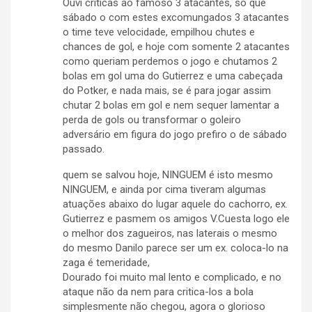
Ouvi criticas ao famoso 3 atacantes, só que
sábado o com estes excomungados 3 atacantes
o time teve velocidade, empilhou chutes e
chances de gol, e hoje com somente 2 atacantes
como queriam perdemos o jogo e chutamos 2
bolas em gol uma do Gutierrez e uma cabeçada
do Potker, e nada mais, se é para jogar assim
chutar 2 bolas em gol e nem sequer lamentar a
perda de gols ou transformar o goleiro
adversário em figura do jogo prefiro o de sábado
passado.
quem se salvou hoje, NINGUEM é isto mesmo
NINGUEM, e ainda por cima tiveram algumas
atuações abaixo do lugar aquele do cachorro, ex.
Gutierrez e pasmem os amigos V.Cuesta logo ele
o melhor dos zagueiros, nas laterais o mesmo
do mesmo Danilo parece ser um ex. coloca-lo na
zaga é temeridade,
Dourado foi muito mal lento e complicado, e no
ataque não da nem para critica-los a bola
simplesmente não chegou, agora o glorioso