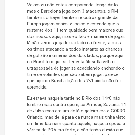
Vejam eu não estou comparando, longe disto,
mas o Barcelona joga com 3 atacantes, o RM
também, o Bayer também e outros grande da
Europa jogam assim, é logico e entendo que o
restante dos 11 tem qualidade bem maiores que
dos nossos aqui, mas eu falo é maneira de jogar,
lá não vemos jogador isolado na frente, vemos
os times atacando a todos instante as chances
de gol são inúmeras dos dois lados, porque aqui
no Brasil tem que se ter esta filosofia velha e
ultrapassada de jogar se acadelando enchendo o
time de volantes que são sabem jogar, parece
que aqui no Brasil a lição dos 7×1 ainda não foi
aprendida.
Eu estava naquela tarde no B.Rio dos 14×0 não
lembro mais contra quem, se Armour, Saviana, 14
de Julho mas era um de lá o goleiro era o GORDO
Orlando, mas de lá para ca nunca mais tinha visto
um time tão ruim quanto aquele, naquela época a
várzea de POA era forte, e não tenho duvida que