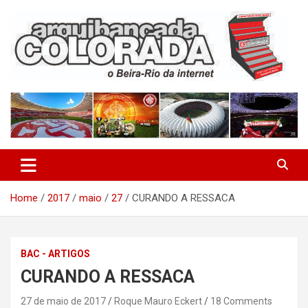
Skip
to
content
O Beira-Rio da Internet
Arquibancada Colorada
Home
2017
maio
27
CURANDO A RESSACA
BAC - ARTIGOS
CURANDO A RESSACA
27 de maio de 2017
Roque Mauro Eckert
18 Comments