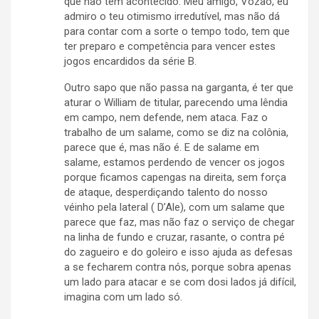
que não tem acontecido. Meu amigo, Vozão, eu
admiro o teu otimismo irredutível, mas não dá
para contar com a sorte o tempo todo, tem que
ter preparo e competência para vencer estes
jogos encardidos da série B.
Outro sapo que não passa na garganta, é ter que
aturar o William de titular, parecendo uma lêndia
em campo, nem defende, nem ataca. Faz o
trabalho de um salame, como se diz na colônia,
parece que é, mas não é. E de salame em
salame, estamos perdendo de vencer os jogos
porque ficamos capengas na direita, sem força
de ataque, desperdiçando talento do nosso
véinho pela lateral ( D’Ale), com um salame que
parece que faz, mas não faz o serviço de chegar
na linha de fundo e cruzar, rasante, o contra pé
do zagueiro e do goleiro e isso ajuda as defesas
a se fecharem contra nós, porque sobra apenas
um lado para atacar e se com dosi lados já difícil,
imagina com um lado só.