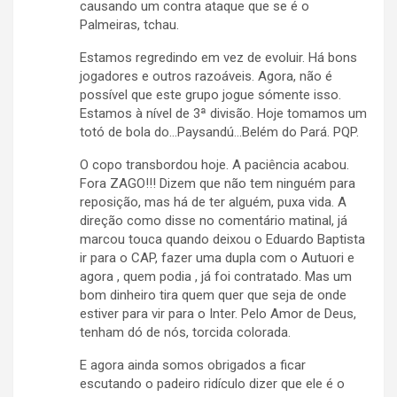
causando um contra ataque que se é o
Palmeiras, tchau.
Estamos regredindo em vez de evoluir. Há bons
jogadores e outros razoáveis. Agora, não é
possível que este grupo jogue sómente isso.
Estamos à nível de 3ª divisão. Hoje tomamos um
totó de bola do…Paysandú…Belém do Pará. PQP.
O copo transbordou hoje. A paciência acabou.
Fora ZAGO!!! Dizem que não tem ninguém para
reposição, mas há de ter alguém, puxa vida. A
direção como disse no comentário matinal, já
marcou touca quando deixou o Eduardo Baptista
ir para o CAP, fazer uma dupla com o Autuori e
agora , quem podia , já foi contratado. Mas um
bom dinheiro tira quem quer que seja de onde
estiver para vir para o Inter. Pelo Amor de Deus,
tenham dó de nós, torcida colorada.
E agora ainda somos obrigados a ficar
escutando o padeiro ridículo dizer que ele é o