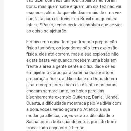
vão dizer que seus últimos trabalho não foram
bons, mas quem sabe e quem um diz fez não vai
esquecer, além do que ele disse mais de uma vez
que falta para ele treinar no Brasil dos grandes
Inter e SPaulo, tenho certeza absoluta que se vier
as coisa se ajeitarão.
E mais uma coisa tem que trocar a preparação
física também, os jogadores não tem explosão
física, eles até correm, mas a sua explosão não
existe basta ver quando recebem uma bola em
frente a área a gente sente a dificuldade deles
em ajeitar o corpo para bater na bola e isto é
preparação física, a dificuldade do Dourado em
girar o corpo com a bola ela é lenta e os caras
chegam sempre junto, as bolas perdidas
bisonhamente exemplo Gutierrez, Daniel, Uendel,
Cuesta, a dificuldade mostrada pelo Valdivia com
a bola, vocês verão agora no Atletico a sua
mudança atlética, voçes verão a dificuldade o
Sacha com a bola quando entrar, por isto bom
trocar tudo enquanto é tempo.