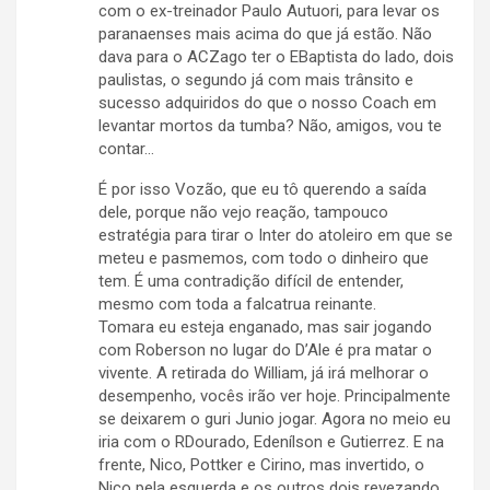
com o ex-treinador Paulo Autuori, para levar os
paranaenses mais acima do que já estão. Não
dava para o ACZago ter o EBaptista do lado, dois
paulistas, o segundo já com mais trânsito e
sucesso adquiridos do que o nosso Coach em
levantar mortos da tumba? Não, amigos, vou te
contar…
É por isso Vozão, que eu tô querendo a saída
dele, porque não vejo reação, tampouco
estratégia para tirar o Inter do atoleiro em que se
meteu e pasmemos, com todo o dinheiro que
tem. É uma contradição difícil de entender,
mesmo com toda a falcatrua reinante.
Tomara eu esteja enganado, mas sair jogando
com Roberson no lugar do D’Ale é pra matar o
vivente. A retirada do William, já irá melhorar o
desempenho, vocês irão ver hoje. Principalmente
se deixarem o guri Junio jogar. Agora no meio eu
iria com o RDourado, Edenílson e Gutierrez. E na
frente, Nico, Pottker e Cirino, mas invertido, o
Nico pela esquerda e os outros dois revezando