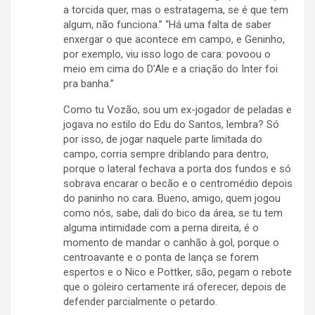
a torcida quer, mas o estratagema, se é que tem
algum, não funciona.” “Há uma falta de saber
enxergar o que acontece em campo, e Geninho,
por exemplo, viu isso logo de cara: povoou o
meio em cima do D’Ale e a criação do Inter foi
pra banha.”
Como tu Vozão, sou um ex-jogador de peladas e
jogava no estilo do Edu do Santos, lembra? Só
por isso, de jogar naquele parte limitada do
campo, corria sempre driblando para dentro,
porque o lateral fechava a porta dos fundos e só
sobrava encarar o becão e o centromédio depois
do paninho no cara. Bueno, amigo, quem jogou
como nós, sabe, dali do bico da área, se tu tem
alguma intimidade com a perna direita, é o
momento de mandar o canhão à gol, porque o
centroavante e o ponta de lança se forem
espertos e o Nico e Pottker, são, pegam o rebote
que o goleiro certamente irá oferecer, depois de
defender parcialmente o petardo.