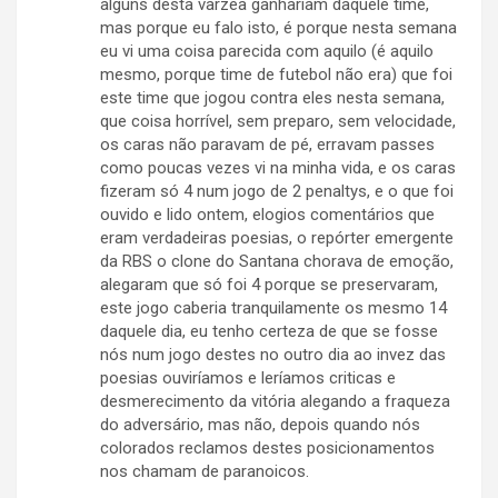
alguns desta varzea ganhariam daquele time,
mas porque eu falo isto, é porque nesta semana
eu vi uma coisa parecida com aquilo (é aquilo
mesmo, porque time de futebol não era) que foi
este time que jogou contra eles nesta semana,
que coisa horrível, sem preparo, sem velocidade,
os caras não paravam de pé, erravam passes
como poucas vezes vi na minha vida, e os caras
fizeram só 4 num jogo de 2 penaltys, e o que foi
ouvido e lido ontem, elogios comentários que
eram verdadeiras poesias, o repórter emergente
da RBS o clone do Santana chorava de emoção,
alegaram que só foi 4 porque se preservaram,
este jogo caberia tranquilamente os mesmo 14
daquele dia, eu tenho certeza de que se fosse
nós num jogo destes no outro dia ao invez das
poesias ouviríamos e leríamos criticas e
desmerecimento da vitória alegando a fraqueza
do adversário, mas não, depois quando nós
colorados reclamos destes posicionamentos
nos chamam de paranoicos.