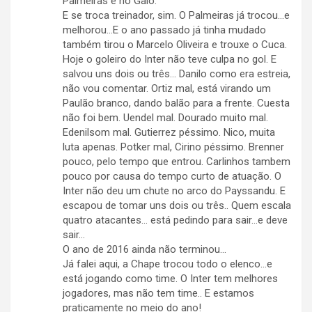
Palmeiras e no Galo.
E se troca treinador, sim. O Palmeiras já trocou…e
melhorou…E o ano passado já tinha mudado
também tirou o Marcelo Oliveira e trouxe o Cuca.
Hoje o goleiro do Inter não teve culpa no gol. E
salvou uns dois ou três… Danilo como era estreia,
não vou comentar. Ortiz mal, está virando um
Paulão branco, dando balão para a frente. Cuesta
não foi bem. Uendel mal. Dourado muito mal.
Edenilsom mal. Gutierrez péssimo. Nico, muita
luta apenas. Potker mal, Cirino péssimo. Brenner
pouco, pelo tempo que entrou. Carlinhos tambem
pouco por causa do tempo curto de atuação. O
Inter não deu um chute no arco do Payssandu. E
escapou de tomar uns dois ou três.. Quem escala
quatro atacantes… está pedindo para sair…e deve
sair…
O ano de 2016 ainda não terminou…
Já falei aqui, a Chape trocou todo o elenco…e
está jogando como time. O Inter tem melhores
jogadores, mas não tem time.. E estamos
praticamente no meio do ano!