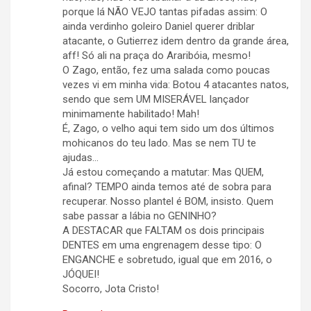
porque lá NÃO VEJO tantas pifadas assim: O
ainda verdinho goleiro Daniel querer driblar
atacante, o Gutierrez idem dentro da grande área,
aff! Só ali na praça do Araribóia, mesmo!
O Zago, então, fez uma salada como poucas
vezes vi em minha vida: Botou 4 atacantes natos,
sendo que sem UM MISERÁVEL lançador
minimamente habilitado! Mah!
É, Zago, o velho aqui tem sido um dos últimos
mohicanos do teu lado. Mas se nem TU te
ajudas…
Já estou começando a matutar: Mas QUEM,
afinal? TEMPO ainda temos até de sobra para
recuperar. Nosso plantel é BOM, insisto. Quem
sabe passar a lábia no GENINHO?
A DESTACAR que FALTAM os dois principais
DENTES em uma engrenagem desse tipo: O
ENGANCHE e sobretudo, igual que em 2016, o
JÓQUEI!
Socorro, Jota Cristo!