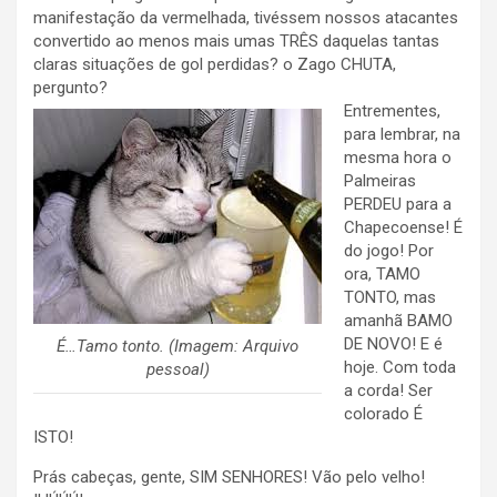
manifestação da vermelhada, tivéssem nossos atacantes
convertido ao menos mais umas TRÊS daquelas tantas
claras situações de gol perdidas? o Zago CHUTA,
pergunto?
Entrementes,
para lembrar, na
mesma hora o
Palmeiras
PERDEU para a
Chapecoense! É
do jogo! Por
ora, TAMO
TONTO, mas
amanhã BAMO
DE NOVO! E é
É…Tamo tonto. (Imagem: Arquivo
hoje. Com toda
pessoal)
a corda! Ser
colorado É
ISTO!
Prás cabeças, gente, SIM SENHORES! Vão pelo velho!