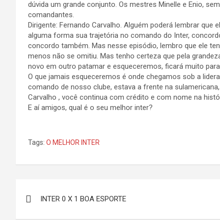
dúvida um grande conjunto. Os mestres Minelle e Enio, sem
comandantes.
Dirigente: Fernando Carvalho. Alguém poderá lembrar que 
alguma forma sua trajetória no comando do Inter, concord
concordo também. Mas nesse episódio, lembro que ele tento
menos não se omitiu. Mas tenho certeza que pela grandeza
novo em outro patamar e esqueceremos, ficará muito para 
O que jamais esqueceremos é onde chegamos sob a liderança
comando de nosso clube, estava a frente na sulamericana, 
Carvalho , você continua com crédito e com nome na histór
E aí amigos, qual é o seu melhor inter?
Tags:
O MELHOR INTER
Navegação
INTER 0 X 1 BOA ESPORTE
de