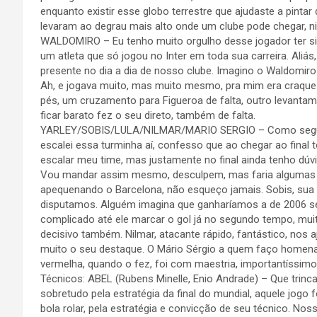
enquanto existir esse globo terrestre que ajudaste a pintar
levaram ao degrau mais alto onde um clube pode chegar, n
WALDOMIRO – Eu tenho muito orgulho desse jogador ter sid
um atleta que só jogou no Inter em toda sua carreira. Ali
presente no dia a dia de nosso clube. Imagino o Waldomiro 
Ah, e jogava muito, mas muito mesmo, pra mim era craque e
pés, um cruzamento para Figueroa de falta, outro levantam
ficar barato fez o seu direto, também de falta.
YARLEY/SOBIS/LULA/NILMAR/MARIO SERGIO – Como segund
escalei essa turminha aí, confesso que ao chegar ao final
escalar meu time, mas justamente no final ainda tenho dúvi
Vou mandar assim mesmo, desculpem, mas faria algumas co
apequenando o Barcelona, não esqueço jamais. Sobis, sua a
disputamos. Alguém imagina que ganharíamos a de 2006 s
complicado até ele marcar o gol já no segundo tempo, muito
decisivo também. Nilmar, atacante rápido, fantástico, nos
muito o seu destaque. O Mário Sérgio a quem faço homena
vermelha, quando o fez, foi com maestria, importantíssimo 
Técnicos: ABEL (Rubens Minelle, Enio Andrade) – Que trinc
sobretudo pela estratégia da final do mundial, aquele jog
bola rolar, pela estratégia e convicção de seu técnico. N