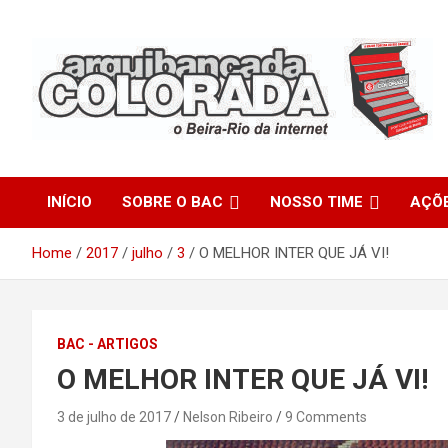
Skip
to
content
O Beira-Rio da Internet
Arquibancada Colorada
INÍCIO
SOBRE O BAC
NOSSO TIME
AÇÕ
Home
2017
julho
3
O MELHOR INTER QUE JÁ VI!
BAC - ARTIGOS
O MELHOR INTER QUE JÁ VI!
3 de julho de 2017
Nelson Ribeiro
9 Comments