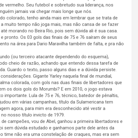
 de vermelho. Seu futebol e sobretudo sua liderança, nos
inguém jamais vai chegar mais longe que nós.
o colorado, tenho ainda mais em lembrar que se trata de
ás, a muito tempo não joga mais, mas não cansa de se fazer
até morando no Beira Rio, pois sem dúvida ali é sua casa.
 pronto. Os 03 gols das finais de 75 e 76 saíram de seus
ento na área para Dario Maravilha também de falta, e pra não
o (ou terceiro atacante dependendo do esquema),
 todo cheio de razão, achando que entendo dessa tarefa de
da. Guardo o texto, passo alguns dias e a dúvida persiste.
nsiderações. Gigante Yarley naquela final de mundial,
lma colorada, com gols nas duas finais de libertadores que
em os dois gols do Morumbi? E em 2010, o jogo estava
 importante. Lula de 75 e 76, técnico, batedor de pênaltis,
 ajudou em várias campanhas, título da Sulamericana tem
gem agora, para mim era desconhecido até vestir a
no nosso título invicto de 1979.
a de campeões, vou de Abel, ganhou a primeira libertadores e
o foi sem dúvida estudado e ganhamos parte dele antes da
osso time não era uma constelação de craques, mas era sem