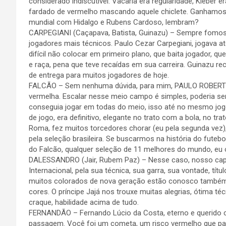
considerado indiscutível. Vacaria era regularidade, Kleber
fardado de vermelho mascando aquele chiclete. Ganhamos 
mundial com Hidalgo e Rubens Cardoso, lembram?
CARPEGIANI (Caçapava, Batista, Guinazu) – Sempre fomos 
jogadores mais técnicos. Paulo Cezar Carpegiani, jogava at
difícil não colocar em primeiro plano, que baita jogador, qu
e raça, pena que teve recaídas em sua carreira. Guinazu r
de entrega para muitos jogadores de hoje.
FALCÃO – Sem nenhuma dúvida, para mim, PAULO ROBERTO 
vermelha. Escalar nesse meio campo é simples, poderia ser 
conseguia jogar em todas do meio, isso até no mesmo jogo
de jogo, era definitivo, elegante no trato com a bola, no t
Roma, fez muitos torcedores chorar (eu pela segunda vez)
pela seleção brasileira. Se buscarmos na história do fut
do Falcão, qualquer seleção de 11 melhores do mundo, eu
DALESSANDRO (Jair, Rubem Paz) – Nesse caso, nosso capitão
Internacional, pela sua técnica, sua garra, sua vontade, tít
muitos colorados de nova geração estão conosco também
cores. O príncipe Jajá nos trouxe muitas alegrias, ótima t
craque, habilidade acima de tudo.
FERNANDÃO – Fernando Lúcio da Costa, eterno e querido c
passagem. Você foi um cometa, um risco vermelho que pa