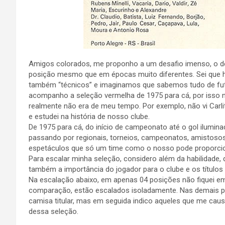
Amigos colorados, me proponho a um desafio imenso, o de e
posição mesmo que em épocas muito diferentes. Sei que 
também “técnicos” e imaginamos que sabemos tudo de fut
acompanho a seleção vermelha de 1975 para cá, por isso n
realmente não era de meu tempo. Por exemplo, não vi Carlit
e estudei na história de nosso clube.
De 1975 para cá, do início de campeonato até o gol ilumina
passando por regionais, torneios, campeonatos, amistosos,
espetáculos que só um time como o nosso pode proporcio
Para escalar minha seleção, considero além da habilidade, 
também a importância do jogador para o clube e os títulos
Na escalação abaixo, em apenas 04 posições não fiquei em
comparação, estão escalados isoladamente. Nas demais p
camisa titular, mas em seguida indico aqueles que me causa
dessa seleção.