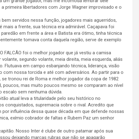
 era um grande jogador, mas me incomoda lembrar dele
a primeira libertadores com Jorge Wagner improvisado e o
bem servidos nessa função, jogadores mais aguerridos,
é mais a frente, sua técnica era admirável. Caçapava foi
e paredão em frente a área e Batista era ótimo, tinha técnica
ecentemente tomava conta daquela região, serve de exemplo
FALCÃO foi o melhor jogador que já vestiu a camisa
volante, segundo volante, meia direita, meia esquerda, aliás
. Flutuava em campo esbanjando técnica, liderança, visão
rato com nossa torcida e até com adversários. Ao partir para o
, se tronou rei de Roma e melhor jogador da copa de 1982
ebol, poucos, mas muito poucos mesmo se comparam ao nível
 o escalo sem nenhuma dúvida.
 atual leva a titularidade pelo seu histórico no
ulos conquistados, supremacia sobre o rival. Acredito que
 por influência dessa quase década em que defende nossas
écnica, exímio cobrador de faltas e Rubem Paz um senhor
apitão. Nosso Inter é clube de outro patamar após sua
ssou deixando marcas rubras que não se apagarão