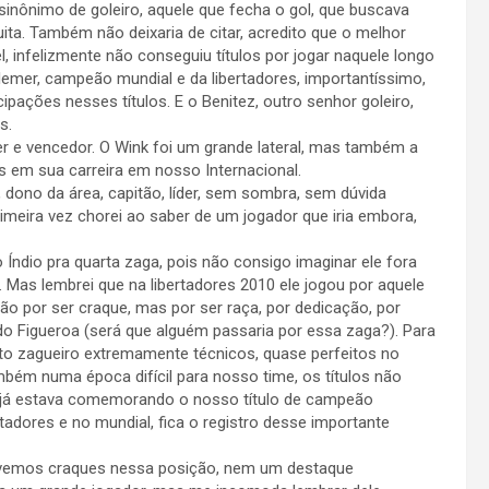
inônimo de goleiro, aquele que fecha o gol, que buscava
ita. Também não deixaria de citar, acredito que o melhor
, infelizmente não conseguiu títulos por jogar naquele longo
lemer, campeão mundial e da libertadores, importantíssimo,
ipações nesses títulos. E o Benitez, outro senhor goleiro,
s.
íder e vencedor. O Wink foi um grande lateral, mas também a
s em sua carreira em nosso Internacional.
ono da área, capitão, líder, sem sombra, sem dúvida
rimeira vez chorei ao saber de um jogador que iria embora,
 Índio pra quarta zaga, pois não consigo imaginar ele fora
. Mas lembrei que na libertadores 2010 ele jogou por aquele
 não por ser craque, mas por ser raça, por dedicação, por
 do Figueroa (será que alguém passaria por essa zaga?). Para
to zagueiro extremamente técnicos, quase perfeitos no
bém numa época difícil para nosso time, os títulos não
 já estava comemorando o nosso título de campeão
ertadores e no mundial, fica o registro desse importante
tivemos craques nessa posição, nem um destaque