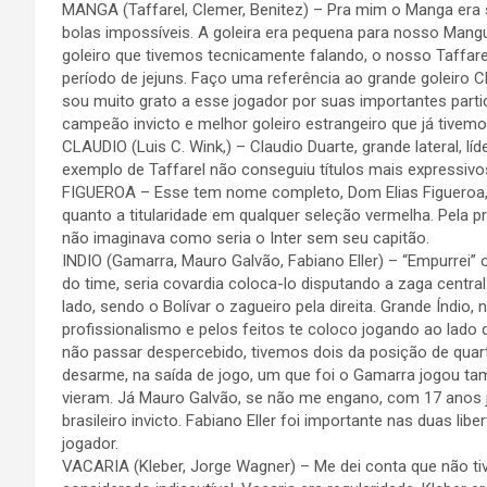
MANGA (Taffarel, Clemer, Benitez) – Pra mim o Manga era s
bolas impossíveis. A goleira era pequena para nosso Mangu
goleiro que tivemos tecnicamente falando, o nosso Taffarel
período de jejuns. Faço uma referência ao grande goleiro C
sou muito grato a esse jogador por suas importantes partic
campeão invicto e melhor goleiro estrangeiro que já tivemo
CLAUDIO (Luis C. Wink,) – Claudio Duarte, grande lateral, l
exemplo de Taffarel não conseguiu títulos mais expressivo
FIGUEROA – Esse tem nome completo, Dom Elias Figueroa, d
quanto a titularidade em qualquer seleção vermelha. Pela p
não imaginava como seria o Inter sem seu capitão.
INDIO (Gamarra, Mauro Galvão, Fabiano Eller) – “Empurrei” o
do time, seria covardia coloca-lo disputando a zaga central
lado, sendo o Bolívar o zagueiro pela direita. Grande Índio,
profissionalismo e pelos feitos te coloco jogando ao lado
não passar despercebido, tivemos dois da posição de quar
desarme, na saída de jogo, um que foi o Gamarra jogou tam
vieram. Já Mauro Galvão, se não me engano, com 17 anos
brasileiro invicto. Fabiano Eller foi importante nas duas lib
jogador.
VACARIA (Kleber, Jorge Wagner) – Me dei conta que não 