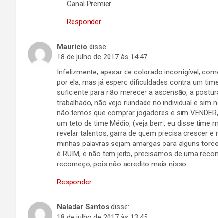
Canal Premier
Responder
Maurício
disse:
18 de julho de 2017 às 14:47
Infelizmente, apesar de colorado incorrigível, como
por ela, mas já espero dificuldades contra um tim
suficiente para não merecer a ascensão, a postur
trabalhado, não vejo ruindade no individual e sim 
não temos que comprar jogadores e sim VENDER, 
um teto de time Médio, (veja bem, eu disse time 
revelar talentos, garra de quem precisa crescer 
minhas palavras sejam amargas para alguns torce
é RUIM, e não tem jeito, precisamos de uma recon
recomeço, pois não acredito mais nisso.
Responder
Naladar Santos
disse:
18 de julho de 2017 às 13:45