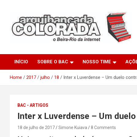
Skip
to
content
O Beira-Rio da Internet
Arquibancada Colorada
INÍCIO
SOBRE O BAC
NOSSO TIME
AÇÕ
Home
2017
julho
18
Inter x Luverdense – Um duelo contra
BAC - ARTIGOS
Inter x Luverdense – Um duelo 
18 de julho de 2017
Simone Kuiava
8 Comments