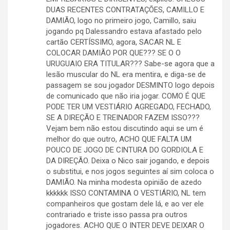
DUAS RECENTES CONTRATAÇÕES, CAMILLO E
DAMIÃO, logo no primeiro jogo, Camillo, saiu
jogando pq Dalessandro estava afastado pelo
cartão CERTÍSSIMO, agora, SACAR NL E
COLOCAR DAMIÃO POR QUE??? SE O O
URUGUAIO ERA TITULAR??? Sabe-se agora que a
lesão muscular do NL era mentira, e diga-se de
passagem se sou jogador DESMINTO logo depois
de comunicado que não iria jogar. COMO É QUE
PODE TER UM VESTIÁRIO AGREGADO, FECHADO,
SE A DIREÇÃO E TREINADOR FAZEM ISSO???
Vejam bem não estou discutindo aqui se um é
melhor do que outro, ACHO QUE FALTA UM
POUCO DE JOGO DE CINTURA DO GORDIOLA E
DA DIREÇÃO. Deixa o Nico sair jogando, e depois
o substitui, e nos jogos seguintes aí sim coloca o
DAMIÃO. Na minha modesta opinião de azedo
kkkkkk ISSO CONTAMINA O VESTIÁRIO, NL tem
companheiros que gostam dele lá, e ao ver ele
contrariado e triste isso passa pra outros
jogadores. ACHO QUE O INTER DEVE DEIXAR O