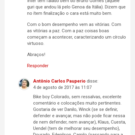
Inter tem falado bem do Bruno Gomes (aquele
guri que andou lá pelo Genoa da Itália). Dizem que
no ítem finalização o cara está muito bem.
Com o bom desempenho vem as vitórias. Com
as vitórias a paz. Com a paz coisas boas
começam a acontecer, caracterizando um círculo
virtuoso.
Abraços!
Responder
Antônio Carlos Pauperio
disse:
4 de agosto de 2017 às 11:07
Bike boy Colorado, sem ressalvas, excelente
comentário e colocações muito pertinentes.
Gostaria de ver Danilo, Winck (se se definir,
defender e avançar, mas não pode ficar nessa
de nem defender, nem avançar), Klaus, Cuesta,
Uendel (tem de melhorar seu desempenho),
Dourado, Edenilson, Camilo (passando para a