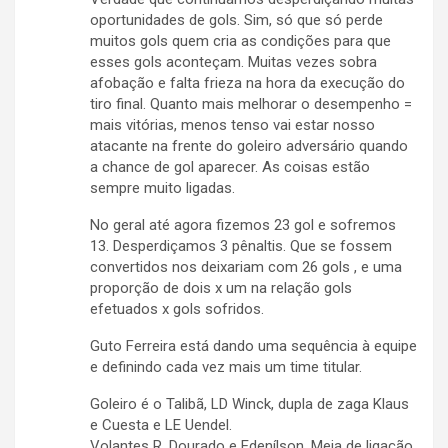
oportunidades de gols. Sim, só que só perde
muitos gols quem cria as condições para que
esses gols aconteçam. Muitas vezes sobra
afobação e falta frieza na hora da execução do
tiro final. Quanto mais melhorar o desempenho =
mais vitórias, menos tenso vai estar nosso
atacante na frente do goleiro adversário quando
a chance de gol aparecer. As coisas estão
sempre muito ligadas.
No geral até agora fizemos 23 gol e sofremos
13. Desperdiçamos 3 pênaltis. Que se fossem
convertidos nos deixariam com 26 gols , e uma
proporção de dois x um na relação gols
efetuados x gols sofridos.
Guto Ferreira está dando uma sequência à equipe
e definindo cada vez mais um time titular.
Goleiro é o Talibã, LD Winck, dupla de zaga Klaus
e Cuesta e LE Uendel.
Volantes R. Dourado e Edenílson, Meia de ligação