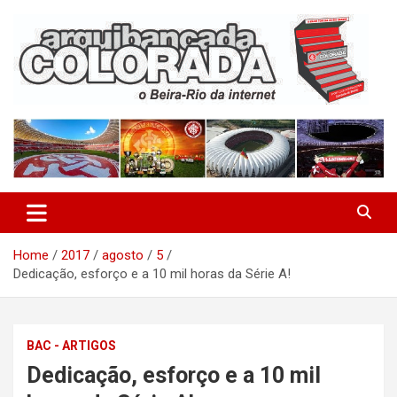
Skip
to
content
O Beira-Rio da Internet
Arquibancada Colorada
Home
2017
agosto
5
Dedicação, esforço e a 10 mil horas da Série A!
BAC - ARTIGOS
Dedicação, esforço e a 10 mil