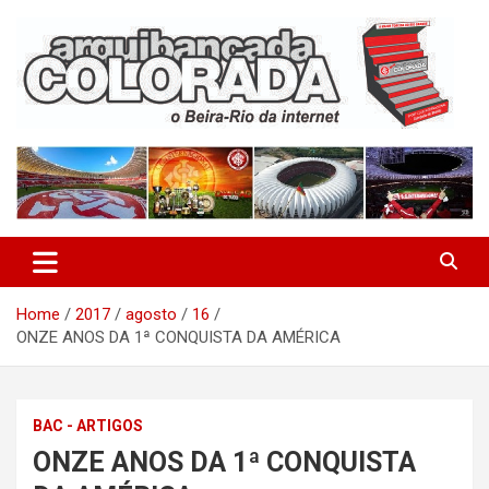
Skip
to
content
O Beira-Rio da Internet
Arquibancada Colorada
Home
2017
agosto
16
ONZE ANOS DA 1ª CONQUISTA DA AMÉRICA
BAC - ARTIGOS
ONZE ANOS DA 1ª CONQUISTA