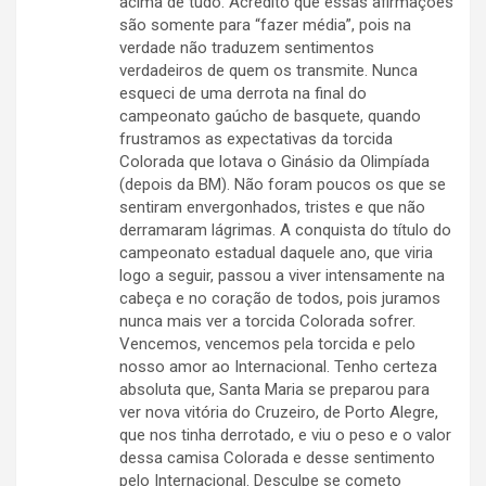
acima de tudo. Acredito que essas afirmações
são somente para “fazer média”, pois na
verdade não traduzem sentimentos
verdadeiros de quem os transmite. Nunca
esqueci de uma derrota na final do
campeonato gaúcho de basquete, quando
frustramos as expectativas da torcida
Colorada que lotava o Ginásio da Olimpíada
(depois da BM). Não foram poucos os que se
sentiram envergonhados, tristes e que não
derramaram lágrimas. A conquista do título do
campeonato estadual daquele ano, que viria
logo a seguir, passou a viver intensamente na
cabeça e no coração de todos, pois juramos
nunca mais ver a torcida Colorada sofrer.
Vencemos, vencemos pela torcida e pelo
nosso amor ao Internacional. Tenho certeza
absoluta que, Santa Maria se preparou para
ver nova vitória do Cruzeiro, de Porto Alegre,
que nos tinha derrotado, e viu o peso e o valor
dessa camisa Colorada e desse sentimento
pelo Internacional. Desculpe se cometo