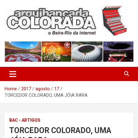
Skip
to
content
O Beira-Rio da Internet
Arquibancada Colorada
Home
2017
agosto
17
TORCEDOR COLORADO, UMA JÓIA RARA
BAC - ARTIGOS
TORCEDOR COLORADO, UMA