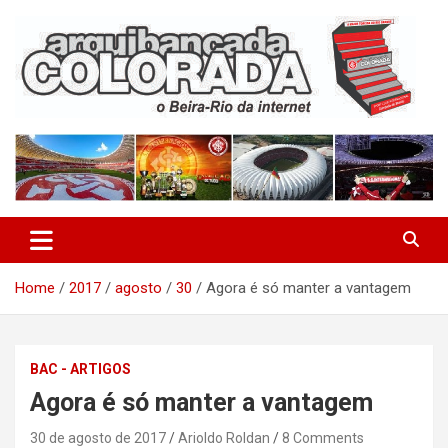
Skip
to
content
O Beira-Rio da Internet
Arquibancada Colorada
Home
2017
agosto
30
Agora é só manter a vantagem
BAC - ARTIGOS
Agora é só manter a vantagem
30 de agosto de 2017
Arioldo Roldan
8 Comments