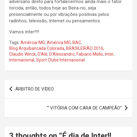
adversário direto para fortalecermos ainda mais o fator
torcida, então, todos hoje ao Beira-rio, seja
presencialmente ou por vibrações positivas pelos
radinhos, televisão, Internet ou pensamentos.
Vamos Inter!!!!
Tags:
Amércia-MG
,
América MG
,
BAC
,
Blog Arquibancada Colorada
,
BRASILEIRÃO 2016
,
Claudio Winck
,
D'Alê
,
D'Alessandro
,
Fabiano Mello
,
Inter
,
Internacional
,
Sport Clube Internacional
Navegação
ÁRBITRO DE VÍDEO
de
Post
“‘ VITÓRIA COM CARA DE CAMPEÃO”
3 thoughts on “
É dia de Inter!!