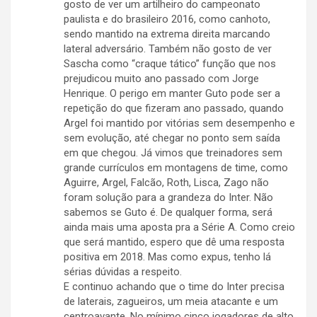
gosto de ver um artilheiro do campeonato
paulista e do brasileiro 2016, como canhoto,
sendo mantido na extrema direita marcando
lateral adversário. Também não gosto de ver
Sascha como “craque tático” função que nos
prejudicou muito ano passado com Jorge
Henrique. O perigo em manter Guto pode ser a
repetição do que fizeram ano passado, quando
Argel foi mantido por vitórias sem desempenho e
sem evolução, até chegar no ponto sem saída
em que chegou. Já vimos que treinadores sem
grande currículos em montagens de time, como
Aguirre, Argel, Falcão, Roth, Lisca, Zago não
foram solução para a grandeza do Inter. Não
sabemos se Guto é. De qualquer forma, será
ainda mais uma aposta pra a Série A. Como creio
que será mantido, espero que dê uma resposta
positiva em 2018. Mas como expus, tenho lá
sérias dúvidas a respeito.
E continuo achando que o time do Inter precisa
de laterais, zagueiros, um meia atacante e um
centroavante. No mínimo cinco jogadores de alto