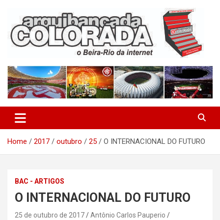
Skip
to
content
O Beira-Rio da Internet
Arquibancada Colorada
Home
2017
outubro
25
O INTERNACIONAL DO FUTURO
BAC - ARTIGOS
O INTERNACIONAL DO FUTURO
25 de outubro de 2017
Antônio Carlos Pauperio