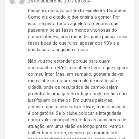
25 de outubro de 2017 às 09:41
Paupério, de novo um texto excelente. Parabéns.
Como diz o ditado, a dor ensina a gemer. Por
isso, respeito todos aqueles torcedores que
passaram pelas fases menos vitoriosas do
nosso Inter. Eu, com meus 56, pude passar mais
fases boas do que ruins, apesar dos 90’s e a
queda para a segunda divisão.
Não vou me estender porque para quem
acompanha o BAC já conhece bem o que espero
do meu Inter. Mas, em sumário, gostaria de ver
meu clube como um exemplo de instituição
cidadã, onde os resultados de campo sejam
produto de uma gestão íntegra onde os fins não
justifiquem os meios. Em outras palavras,
acredito que a semeadura é livre, mas a colheita
é obrigatória. Se o clube colocar a integridade
como valor principal em todas as suas áreas de
atuação, em uma visão de longo prazo, vamos
colher bons frutos, mesmo que durante um