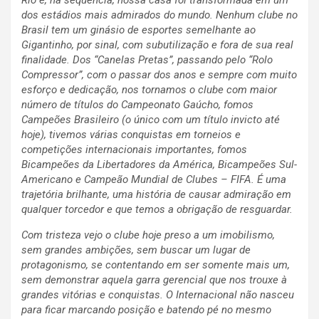
Rio e, na sequência, nossa casa foi transformada em um
dos estádios mais admirados do mundo. Nenhum clube no
Brasil tem um ginásio de esportes semelhante ao
Gigantinho, por sinal, com subutilização e fora de sua real
finalidade. Dos “Canelas Pretas”, passando pelo “Rolo
Compressor”, com o passar dos anos e sempre com muito
esforço e dedicação, nos tornamos o clube com maior
número de títulos do Campeonato Gaúcho, fomos
Campeões Brasileiro (o único com um título invicto até
hoje), tivemos várias conquistas em torneios e
competições internacionais importantes, fomos
Bicampeões da Libertadores da América, Bicampeões Sul-
Americano e Campeão Mundial de Clubes – FIFA. É uma
trajetória brilhante, uma história de causar admiração em
qualquer torcedor e que temos a obrigação de resguardar.
Com tristeza vejo o clube hoje preso a um imobilismo,
sem grandes ambições, sem buscar um lugar de
protagonismo, se contentando em ser somente mais um,
sem demonstrar aquela garra gerencial que nos trouxe à
grandes vitórias e conquistas. O Internacional não nasceu
para ficar marcando posição e batendo pé no mesmo