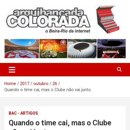
Skip
to
content
O Beira-Rio da Internet
Arquibancada Colorada
Home
2017
outubro
26
Quando o time cai, mas o Clube não vai junto.
BAC - ARTIGOS
Quando o time cai, mas o Clube