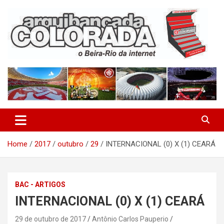
Skip
to
content
O Beira-Rio da Internet
Arquibancada Colorada
Home
2017
outubro
29
INTERNACIONAL (0) X (1) CEARÁ
BAC - ARTIGOS
INTERNACIONAL (0) X (1) CEARÁ
29 de outubro de 2017
Antônio Carlos Pauperio