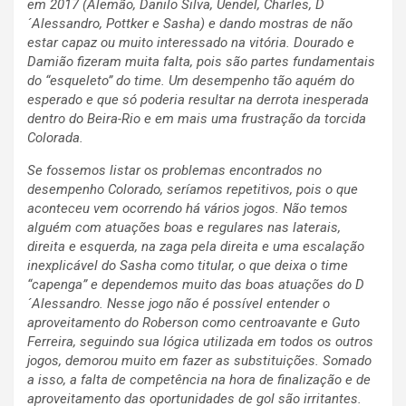
em 2017 (Alemão, Danilo Silva, Uendel, Charles, D
´Alessandro, Pottker e Sasha) e dando mostras de não
estar capaz ou muito interessado na vitória. Dourado e
Damião fizeram muita falta, pois são partes fundamentais
do “esqueleto” do time. Um desempenho tão aquém do
esperado e que só poderia resultar na derrota inesperada
dentro do Beira-Rio e em mais uma frustração da torcida
Colorada.
Se fossemos listar os problemas encontrados no
desempenho Colorado, seríamos repetitivos, pois o que
aconteceu vem ocorrendo há vários jogos. Não temos
alguém com atuações boas e regulares nas laterais,
direita e esquerda, na zaga pela direita e uma escalação
inexplicável do Sasha como titular, o que deixa o time
“capenga” e dependemos muito das boas atuações do D
´Alessandro. Nesse jogo não é possível entender o
aproveitamento do Roberson como centroavante e Guto
Ferreira, seguindo sua lógica utilizada em todos os outros
jogos, demorou muito em fazer as substituições. Somado
a isso, a falta de competência na hora de finalização e de
aproveitamento das oportunidades de gol são irritantes.