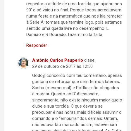
respeitar a atitude de uma torcida que ajudou nos
90′ e só vaiou no final. Porque todos acreditavam
numa festa e na matemática que nos iria remeter
à Série A. tomara que termine logo, pois estamos
sentido uma queda livre no desempenho. L
Damião e R Dourado, fazem muita falta.
Responder
Antônio Carlos Pauperio
disse:
29 de outubro de 2017 às 12:50
Godoy, concordo com teu comentário, apenas
gostaria de reforçar que sem termos laterais,
Sasha (mesmo mal) e Pottker são obrigados
a marcar. Quanto ao D´Alessandro,
sinceramente, não existe ninguém maior que o
clube e sua torcida. O que deveria se
preocupar é nas horas mais difíceis assumir o
comando e o “empurrar”dos demais. Ontem,
não estava tão marcado assim, esteve num
dos piores dias dele no Internacional. Ao Guto