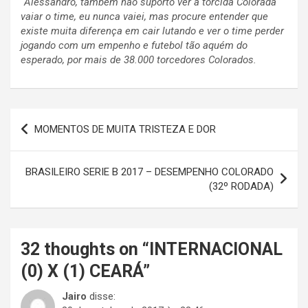
´Alessandro, também não suporto ver a torcida Colorada
vaiar o time, eu nunca vaiei, mas procure entender que
existe muita diferença em cair lutando e ver o time perder
jogando com um empenho e futebol tão aquém do
esperado, por mais de 38.000 torcedores Colorados.
Navegação
MOMENTOS DE MUITA TRISTEZA E DOR
de
Post
BRASILEIRO SERIE B 2017 – DESEMPENHO COLORADO
(32º RODADA)
32 thoughts on “
INTERNACIONAL
(0) X (1) CEARÁ
”
Jairo
disse: