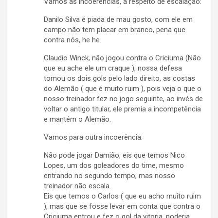
Vamos as incoerências, a respeito de escalação:
Danilo Silva é piada de mau gosto, com ele em
campo não tem placar em branco, pena que
contra nós, he he.
Claudio Winck, não jogou contra o Criciuma (Não
que eu ache ele um craque ), nossa defesa
tomou os dois gols pelo lado direito, as costas
do Alemão ( que é muito ruim ), pois veja o que o
nosso treinador fez no jogo seguinte, ao invés de
voltar o antigo titular, ele premia a incompetência
e mantém o Alemão.
Vamos para outra incoerência:
Não pode jogar Damião, eis que temos Nico
Lopes, um dos goleadores do time, mesmo
entrando no segundo tempo, mas nosso
treinador não escala.
Eis que temos o Carlos ( que eu acho muito ruim
), mas que se fosse levar em conta que contra o
Criciuma entrou e fez o gol da vitoria, poderia