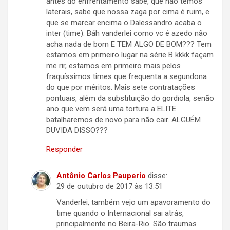
antes do enfrentamento sabe, que não temos
laterais, sabe que nossa zaga por cima é ruim, e
que se marcar encima o Dalessandro acaba o
inter (time). Báh vanderlei como vc é azedo não
acha nada de bom E TEM ALGO DE BOM??? Tem
estamos em primeiro lugar na série B kkkk façam
me rir, estamos em primeiro mais pelos
fraquíssimos times que frequenta a segundona
do que por méritos. Mais sete contratações
pontuais, além da substituição do gordiola, senão
ano que vem será uma tortura a ELITE
batalharemos de novo para não cair. ALGUÉM
DUVIDA DISSO???
Responder
Antônio Carlos Pauperio
disse:
29 de outubro de 2017 às 13:51
Vanderlei, também vejo um apavoramento do
time quando o Internacional sai atrás,
principalmente no Beira-Rio. São traumas