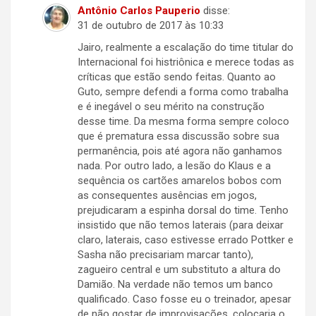
Antônio Carlos Pauperio
disse:
31 de outubro de 2017 às 10:33
Jairo, realmente a escalação do time titular do
Internacional foi histriônica e merece todas as
críticas que estão sendo feitas. Quanto ao
Guto, sempre defendi a forma como trabalha
e é inegável o seu mérito na construção
desse time. Da mesma forma sempre coloco
que é prematura essa discussão sobre sua
permanência, pois até agora não ganhamos
nada. Por outro lado, a lesão do Klaus e a
sequência os cartões amarelos bobos com
as consequentes ausências em jogos,
prejudicaram a espinha dorsal do time. Tenho
insistido que não temos laterais (para deixar
claro, laterais, caso estivesse errado Pottker e
Sasha não precisariam marcar tanto),
zagueiro central e um substituto a altura do
Damião. Na verdade não temos um banco
qualificado. Caso fosse eu o treinador, apesar
de não gostar de improvisações, colocaria o