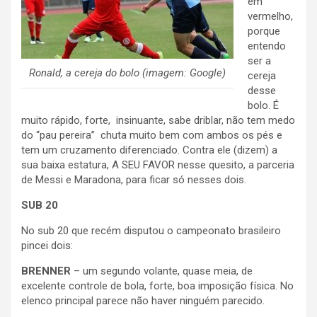
em
vermelho,
porque
entendo
ser a
Ronald, a cereja do bolo (imagem: Google)
cereja
desse
bolo. É
muito rápido, forte, insinuante, sabe driblar, não tem medo
do “pau pereira” chuta muito bem com ambos os pés e
tem um cruzamento diferenciado. Contra ele (dizem) a
sua baixa estatura, A SEU FAVOR nesse quesito, a parceria
de Messi e Maradona, para ficar só nesses dois.
SUB 20
No sub 20 que recém disputou o campeonato brasileiro
pincei dois:
BRENNER
– um segundo volante, quase meia, de
excelente controle de bola, forte, boa imposição física. No
elenco principal parece não haver ninguém parecido.