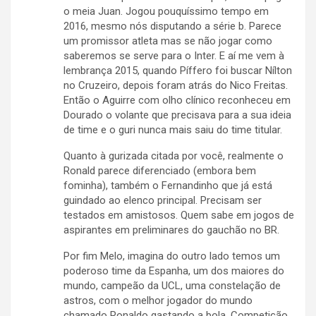
o meia Juan. Jogou pouquíssimo tempo em
2016, mesmo nós disputando a série b. Parece
um promissor atleta mas se não jogar como
saberemos se serve para o Inter. E aí me vem à
lembrança 2015, quando Píffero foi buscar Nílton
no Cruzeiro, depois foram atrás do Nico Freitas.
Então o Aguirre com olho clínico reconheceu em
Dourado o volante que precisava para a sua ideia
de time e o guri nunca mais saiu do time titular.
Quanto à gurizada citada por você, realmente o
Ronald parece diferenciado (embora bem
fominha), também o Fernandinho que já está
guindado ao elenco principal. Precisam ser
testados em amistosos. Quem sabe em jogos de
aspirantes em preliminares do gauchão no BR.
Por fim Melo, imagina do outro lado temos um
poderoso time da Espanha, um dos maiores do
mundo, campeão da UCL, uma constelação de
astros, com o melhor jogador do mundo
chamado Ronaldo gastando a bola. Competição