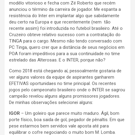
modêlo vitorioso e fecha com Zé Roberto que recém
anunciou o término da carreira de jogador. Me espanta a
resistência do Inter em implantar algo que sabidamente
deu certo na Europa e que recentemente (nem tão
recente assim) foi introduzida no futebol brasileiro. Até o
Cruzeiro obteve relativo sucesso com a contratação do
TINGA para o cargo. Mesmo não tendo conversado com
PC Tinga, quero crer que a distância de seus negócios em
POA foram impeditivos para a sua continuidade no time
estrelado das Alterosas. E o INTER, porque não?
Como 2018 está chegando aí, pessoalmente gostaria de
ver alguns valores da equipe de aspirantes ganharem
EFETIVAS oportunidaes no time principal. Os recentes
jogos pelo campeonato brasileiro onde o INTER se sagrou
campeão revelou alguns alguns promissores jogadores.
De minhas observações selecionei alguns:
IGOR
– Um goleiro que parece muito maduro. Ágil, bom
porte físico, boa saida de gol, pegador de pênaltis. Em que
pese estarmos bem servidos vale aposta até para
equilibrar o cofre negociando o muito bom M. Lomba.