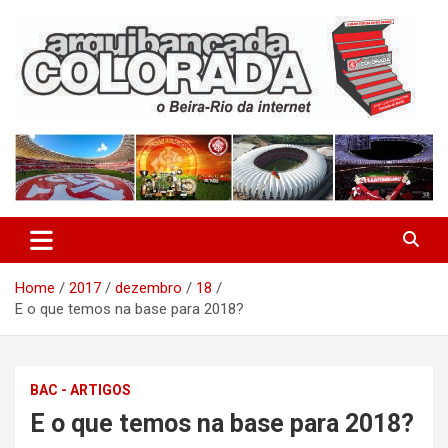
Skip
to
content
O Beira-Rio da Internet
Arquibancada Colorada
Home
2017
dezembro
18
E o que temos na base para 2018?
BAC - ARTIGOS
E o que temos na base para 2018?