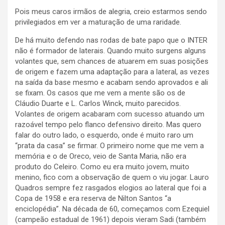
Pois meus caros irmãos de alegria, creio estarmos sendo
privilegiados em ver a maturação de uma raridade.
De há muito defendo nas rodas de bate papo que o INTER
não é formador de laterais. Quando muito surgens alguns
volantes que, sem chances de atuarem em suas posições
de origem e fazem uma adaptação para a lateral, as vezes
na saída da base mesmo e acabam sendo aprovados e ali
se fixam. Os casos que me vem a mente são os de
Cláudio Duarte e L. Carlos Winck, muito parecidos.
Volantes de origem acabaram com sucesso atuando um
razoável tempo pelo flanco defensivo direito. Mas quero
falar do outro lado, o esquerdo, onde é muito raro um
“prata da casa” se firmar. O primeiro nome que me vem a
memória e o de Oreco, veio de Santa Maria, não era
produto do Celeiro. Como eu era muito jovem, muito
menino, fico com a observação de quem o viu jogar. Lauro
Quadros sempre fez rasgados elogios ao lateral que foi a
Copa de 1958 e era reserva de Nilton Santos “a
enciclopédia”. Na década de 60, começamos com Ezequiel
(campeão estadual de 1961) depois vieram Sadi (também