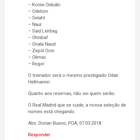
– Kcniw Oiduálc
– Odelom
– Selaht
– Naur
– Said Leirbag
– Ohnibaf
– Onala Naud
– Zepól Ocin
– Olimac
– Regor
O treinador será o mesmo prestigiado Odair
Hellmannn.
Quanto aos reservas, não sei quem serão.
O Real Madrid que se cuide, a nossa seleção de
nomes está chegando.
Abs. Dorian Bueno, POA, 07.03.2018
Responder