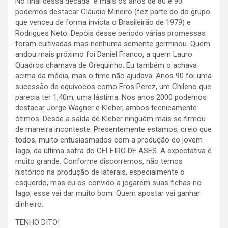
No final dessa década e mais os anos de 80 e 90
podemos destacar Cláudio Mineiro (fez parte do do grupo
que venceu de forma invicta o Brasileirão de 1979) e
Rodrigues Neto. Depois desse período várias promessas
foram cultivadas mas nenhuma semente germinou. Quem
andou mais próximo foi Daniel Franco, a quem Lauro
Quadros chamava de Orequinho. Eu também o achava
acima da média, mas o time não ajudava. Anos 90 foi uma
sucessão de equívocos como Eros Perez, um Chileno que
parecia ter 1,40m, uma lástima. Nos anos 2000 podemos
destacar Jorge Wagner e Kleber, ambos tecnicamente
ótimos. Desde a saída de Kleber ninguém mais se firmou
de maneira inconteste. Presentemente estamos, creio que
todos, muito entusiasmados com a produção do jovem
Iago, da última safra do CELEIRO DE ASES. A expectativa é
muito grande. Conforme discorremos, não temos
histórico na produção de laterais, especialmente o
esquerdo, mas eu os convido a jogarem suas fichas no
Iago, esse vai dar muito bom. Quem apostar vai ganhar
dinheiro.
TENHO DITO!