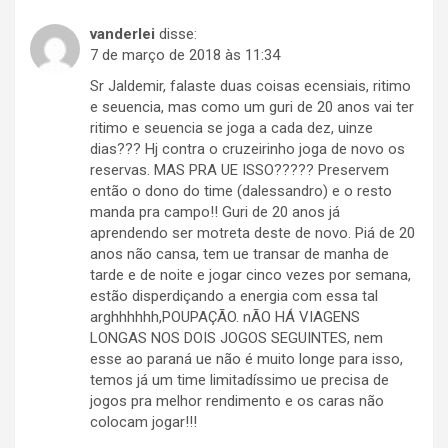
vanderlei
disse:
7 de março de 2018 às 11:34
Sr Jaldemir, falaste duas coisas ecensiais, ritimo
e seuencia, mas como um guri de 20 anos vai ter
ritimo e seuencia se joga a cada dez, uinze
dias??? Hj contra o cruzeirinho joga de novo os
reservas. MAS PRA UE ISSO????? Preservem
então o dono do time (dalessandro) e o resto
manda pra campo!! Guri de 20 anos já
aprendendo ser motreta deste de novo. Piá de 20
anos não cansa, tem ue transar de manha de
tarde e de noite e jogar cinco vezes por semana,
estão disperdiçando a energia com essa tal
arghhhhhh,POUPAÇÃO. nÃO HÁ VIAGENS
LONGAS NOS DOIS JOGOS SEGUINTES, nem
esse ao paraná ue não é muito longe para isso,
temos já um time limitadíssimo ue precisa de
jogos pra melhor rendimento e os caras não
colocam jogar!!!