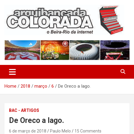
Skip
to
content
O Beira-Rio da Internet
Arquibancada Colorada
Home
2018
março
6
De Oreco a Iago.
BAC - ARTIGOS
De Oreco a Iago.
6 de março de 2018
Paulo Melo
15 Comments