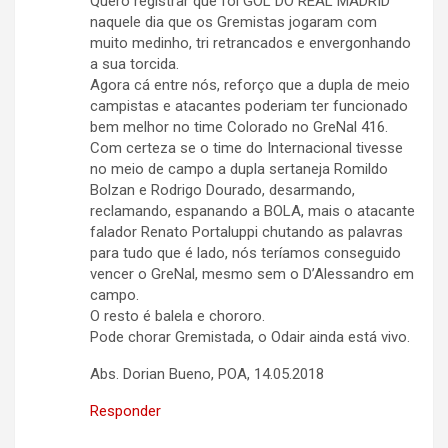
Quero registrar que foi GOL DO REAL MADRID
naquele dia que os Gremistas jogaram com
muito medinho, tri retrancados e envergonhando
a sua torcida.
Agora cá entre nós, reforço que a dupla de meio
campistas e atacantes poderiam ter funcionado
bem melhor no time Colorado no GreNal 416.
Com certeza se o time do Internacional tivesse
no meio de campo a dupla sertaneja Romildo
Bolzan e Rodrigo Dourado, desarmando,
reclamando, espanando a BOLA, mais o atacante
falador Renato Portaluppi chutando as palavras
para tudo que é lado, nós teríamos conseguido
vencer o GreNal, mesmo sem o D’Alessandro em
campo.
O resto é balela e chororo.
Pode chorar Gremistada, o Odair ainda está vivo.
Abs. Dorian Bueno, POA, 14.05.2018
Responder