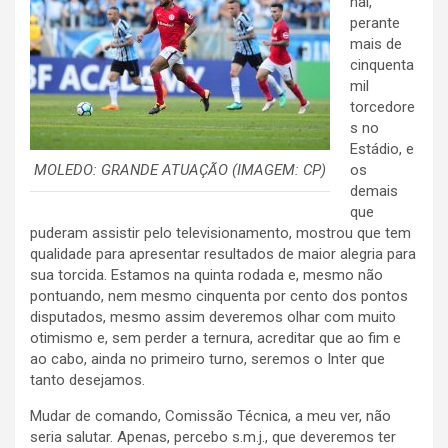
nal,
perante
mais de
cinquenta
mil
torcedore
s no
Estádio, e
MOLEDO: GRANDE ATUAÇÃO (IMAGEM: CP)
os
demais
que
puderam assistir pelo televisionamento, mostrou que tem
qualidade para apresentar resultados de maior alegria para
sua torcida. Estamos na quinta rodada e, mesmo não
pontuando, nem mesmo cinquenta por cento dos pontos
disputados, mesmo assim deveremos olhar com muito
otimismo e, sem perder a ternura, acreditar que ao fim e
ao cabo, ainda no primeiro turno, seremos o Inter que
tanto desejamos.
Mudar de comando, Comissão Técnica, a meu ver, não
seria salutar. Apenas, percebo s.m.j., que deveremos ter