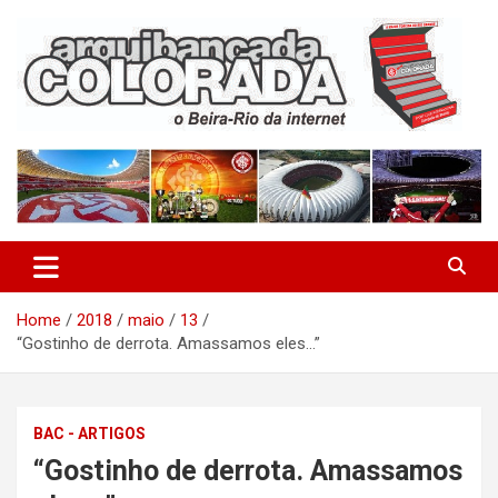
Skip
to
content
O Beira-Rio da Internet
Arquibancada Colorada
Home
2018
maio
13
“Gostinho de derrota. Amassamos eles…”
BAC - ARTIGOS
“Gostinho de derrota. Amassamos