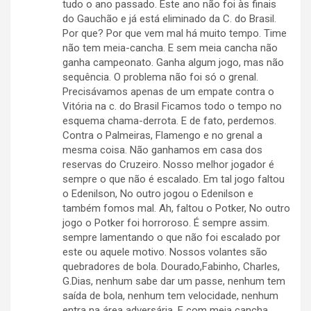
tudo o ano passado. Este ano não foi às finais
do Gauchão e já está eliminado da C. do Brasil.
Por que? Por que vem mal há muito tempo. Time
não tem meia-cancha. E sem meia cancha não
ganha campeonato. Ganha algum jogo, mas não
sequência. O problema não foi só o grenal.
Precisávamos apenas de um empate contra o
Vitória na c. do Brasil Ficamos todo o tempo no
esquema chama-derrota. E de fato, perdemos.
Contra o Palmeiras, Flamengo e no grenal a
mesma coisa. Não ganhamos em casa dos
reservas do Cruzeiro. Nosso melhor jogador é
sempre o que não é escalado. Em tal jogo faltou
o Edenilson, No outro jogou o Edenilson e
também fomos mal. Ah, faltou o Potker, No outro
jogo o Potker foi horroroso. É sempre assim.
sempre lamentando o que não foi escalado por
este ou aquele motivo. Nossos volantes são
quebradores de bola. Dourado,Fabinho, Charles,
G.Dias, nenhum sabe dar um passe, nenhum tem
saída de bola, nenhum tem velocidade, nenhum
entra na área adversária. E com meia cancha