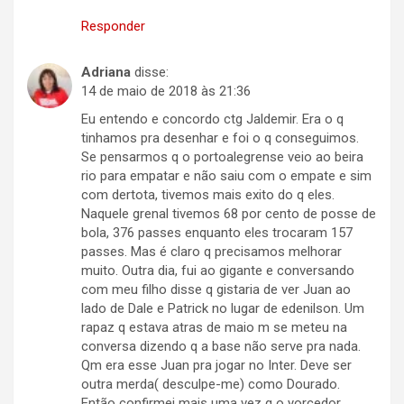
Responder
Adriana
disse:
14 de maio de 2018 às 21:36
Eu entendo e concordo ctg Jaldemir. Era o q
tinhamos pra desenhar e foi o q conseguimos.
Se pensarmos q o portoalegrense veio ao beira
rio para empatar e não saiu com o empate e sim
com dertota, tivemos mais exito do q eles.
Naquele grenal tivemos 68 por cento de posse de
bola, 376 passes enquanto eles trocaram 157
passes. Mas é claro q precisamos melhorar
muito. Outra dia, fui ao gigante e conversando
com meu filho disse q gistaria de ver Juan ao
lado de Dale e Patrick no lugar de edenilson. Um
rapaz q estava atras de maio m se meteu na
conversa dizendo q a base não serve pra nada.
Qm era esse Juan pra jogar no Inter. Deve ser
outra merda( desculpe-me) como Dourado.
Então confirmei mais uma vez q o yorcedor