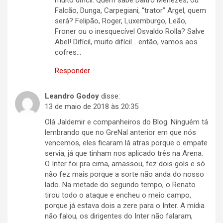
muito difícil. Quem sabe Daltro Menezes, ou
Falcão, Dunga, Carpegiani, “trator” Argel, quem
será? Felipão, Roger, Luxemburgo, Leão,
Froner ou o inesquecível Osvaldo Rolla? Salve
Abel! Difícil, muito difícil… então, vamos aos
cofres…
Responder
Leandro Godoy
disse:
13 de maio de 2018 às 20:35
Olá Jaldemir e companheiros do Blog. Ninguém tá
lembrando que no GreNal anterior em que nós
vencemos, eles ficaram lá atras porque o empate
servia, já que tinham nos aplicado três na Arena.
O Inter foi pra cima, amassou, fez dois gols e só
não fez mais porque a sorte não anda do nosso
lado. Na metade do segundo tempo, o Renato
tirou todo o ataque e encheu o meio campo,
porque já estava dois a zere para o Inter. A mídia
não falou, os dirigentes do Inter não falaram,