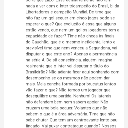
sorte que juízo. Esse definitivamente não tem
nada a ver com o Inter tricampeão do Brasil, bi da
Libertadores e campeão Mundial. De time que
não faz um gol sequer em cinco jogos pode se
esperar o que? Que evolução é essa que alguns
estão vendo, que nem um gol os jogadores tem a
capacidade de fazer? Time não chega às finais
do Gauchão, que é o mesmo ineficiente, lento e
previsível time que nem venceu a Segundona, vai
disputar o que este ano? Apenas a permanência
na série A. De sã consciência, alguém imagina
realmente que o Inter vai disputar o título do
Brasileirão? Não adianta ficar aqui sonhando com
desempenho se os mesmos não podem dar
mais. Meia cancha formada por brucutus lentos
vão fazer o que? Não temos um jogador que
desequilibre uma partida. Nenhum! Os laterais
não defendem bem nem sabem apoiar. Não
cruzam uma bola sequer. Volantes que não
sabem o que é a área adversária. Time que não
sabe chutar. Que tem um centroavante lento pau
fincado. Vai puxar contrataque quando? Nossos