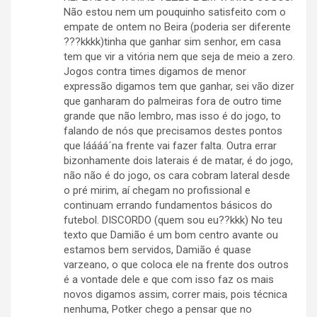
Não estou nem um pouquinho satisfeito com o
empate de ontem no Beira (poderia ser diferente
???kkkk)tinha que ganhar sim senhor, em casa
tem que vir a vitória nem que seja de meio a zero.
Jogos contra times digamos de menor
expressão digamos tem que ganhar, sei vão dizer
que ganharam do palmeiras fora de outro time
grande que não lembro, mas isso é do jogo, to
falando de nós que precisamos destes pontos
que láááá´na frente vai fazer falta. Outra errar
bizonhamente dois laterais é de matar, é do jogo,
não não é do jogo, os cara cobram lateral desde
o pré mirim, aí chegam no profissional e
continuam errando fundamentos básicos do
futebol. DISCORDO (quem sou eu??kkk) No teu
texto que Damião é um bom centro avante ou
estamos bem servidos, Damião é quase
varzeano, o que coloca ele na frente dos outros
é a vontade dele e que com isso faz os mais
novos digamos assim, correr mais, pois técnica
nenhuma, Potker chego a pensar que no