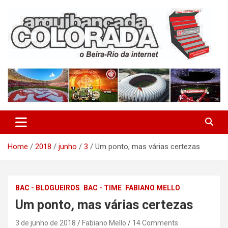
Skip
to
content
O Beira-Rio da Internet
Arquibancada Colorada
Home
2018
junho
3
Um ponto, mas várias certezas
BAC - BLOGUEIROS
BAC - TIME
FABIANO MELLO
Um ponto, mas várias certezas
3 de junho de 2018
Fabiano Mello
14 Comments