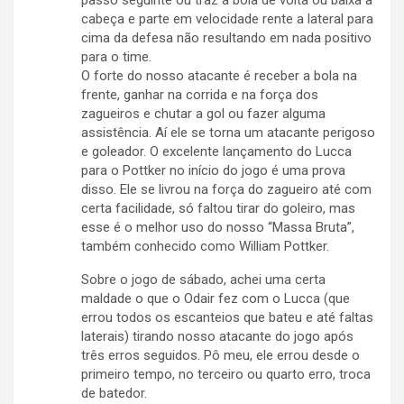
passo seguinte ou traz a bola de volta ou baixa a
cabeça e parte em velocidade rente a lateral para
cima da defesa não resultando em nada positivo
para o time.
O forte do nosso atacante é receber a bola na
frente, ganhar na corrida e na força dos
zagueiros e chutar a gol ou fazer alguma
assistência. Aí ele se torna um atacante perigoso
e goleador. O excelente lançamento do Lucca
para o Pottker no início do jogo é uma prova
disso. Ele se livrou na força do zagueiro até com
certa facilidade, só faltou tirar do goleiro, mas
esse é o melhor uso do nosso “Massa Bruta”,
também conhecido como William Pottker.
Sobre o jogo de sábado, achei uma certa
maldade o que o Odair fez com o Lucca (que
errou todos os escanteios que bateu e até faltas
laterais) tirando nosso atacante do jogo após
três erros seguidos. Pô meu, ele errou desde o
primeiro tempo, no terceiro ou quarto erro, troca
de batedor.