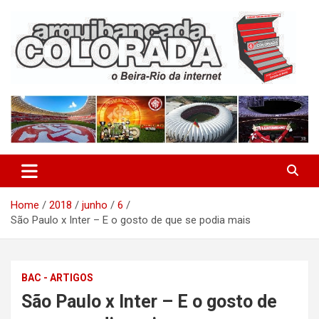
Skip
to
content
O Beira-Rio da Internet
Arquibancada Colorada
Home
2018
junho
6
São Paulo x Inter – E o gosto de que se podia mais
BAC - ARTIGOS
São Paulo x Inter – E o gosto de