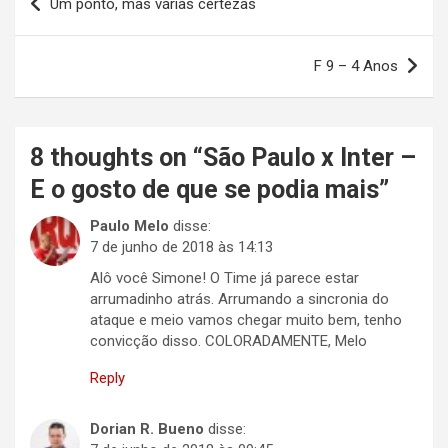
Um ponto, mas várias certezas
de
Post
F 9 – 4 Anos
8 thoughts on “
São Paulo x Inter –
E o gosto de que se podia mais
”
Paulo Melo
disse:
7 de junho de 2018 às 14:13
Alô você Simone! O Time já parece estar
arrumadinho atrás. Arrumando a sincronia do
ataque e meio vamos chegar muito bem, tenho
convicção disso. COLORADAMENTE, Melo
Reply
Dorian R. Bueno
disse: