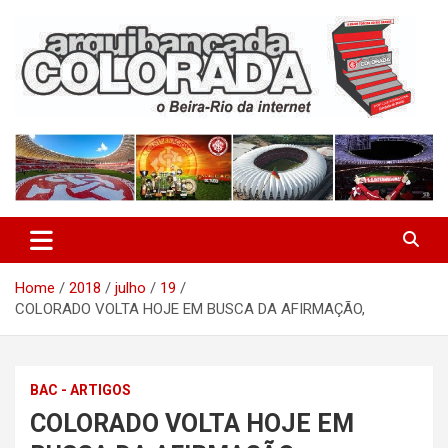
Skip
to
content
O Beira-Rio da Internet
Arquibancada Colorada
Home
2018
julho
19
COLORADO VOLTA HOJE EM BUSCA DA AFIRMAÇÃO,
BAC - ARTIGOS
COLORADO VOLTA HOJE EM