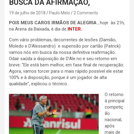
BUSCA DA AFIRMAÇÃO,
19 de julho de 2018
Paulo Melo
2 Comments
POIS MEUS CAROS IRMÃOS DE ALEGRIA
, hoje às 21h,
na Arena da Baixada, é dia de
INTER.
Com vário problemas, decorrentes de lesões (Damião,
Moledo e D’Alessandro) e supensão por cartão (Patrick)
vamos nós em busca da nossa definitiva reafirmação.
Odair saúda a disposição de D’Ale no e seu retorno em
breve: “Ele está bem melhor, em fase final de recuperação.
Agora, vamos torcer para o mais rápido possível ele estar
100% e à disposição, porque é um jogador de alta
qualidade”, explicou o técnico .
O retorno
à principal
competiç
ão
nacional,
após
mais de