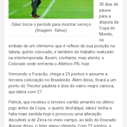
30 dias de
pausa
para a
disputa da
Odair Inicia o período para mostrar serviço
Copa do
(Imagem: Yahoo)
Mundo,
no
embalo de um otimismo que é reflexo de sua posição na
tabela, quinto colocado, e também do trabalho realizado
na intertemporada. Assim, confiante, mas atento, o
Colorado onde enfrenta o Atlético-PR, hoje.
Vencendo o Furacão, chega a 25 pontos e assume a
terceira colocação no Brasileirão. Além disso, ficará a um
ponto do Tricolor paulista e dois do rubro-negro carioca,
que lidera com 27.
Patrick, que recebeu o terceiro cartão amarelo no último
jogo antes da Copa, o quarto desfalque, talvez tenha a
falta mais sentida hoje e provocou uma alteração
discutível, a de Zeca no meio campo, ao lado do Dourado.
Apesar disso, o Inter viajou otimista. Com 22 pontos, o