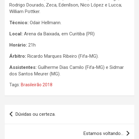
Rodrigo Dourado, Zeca, Edenílson, Nico López e Lucca;
William Pottker.
Técnico:
Odair Hellmann.
Local:
Arena da Baixada, em Curitiba (PR)
Horário:
21h
Árbitro:
Ricardo Marques Ribeiro (Fifa-MG).
Assistentes:
Guilherme Dias Camilo (Fifa-MG) e Sidmar
dos Santos Meurer (MG).
Tags:
Brasileirão 2018
Navegação
Dúvidas ou certeza.
de
Post
Estamos voltando…