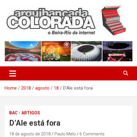
Skip
to
content
O Beira-Rio da Internet
Arquibancada Colorada
Home
2018
agosto
18
D’Ale está fora
BAC - ARTIGOS
D’Ale está fora
18 de agosto de 2018
Paulo Melo
6 Comments