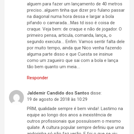
alguem para fazer um lançamento de 40 metros
preciso…alguem tinha que dizer pro fulano passar
na diagonal numa hora dessa e largar a bola
pifando o camarada….Mas td isso é coisa de
craque. Veja bem: de craque e não de jogador. O
primeiro pensa, articula, comanda, lança,, o
segundo executa…. Enfim. Vamos sentir falta dele
por muito tempo, ainda que Nico venha fazendo
alguma parte disso e que Cuesta se insinue
como um zagueiro que sai com a bola e lança
tão bem quanto um meia….
Responder
Jaldemir Candido dos Santos
disse:
19 de agosto de 2018 às 10:29
PRM, qualidade sempre é bem vinda!. Lastimo na
equipe ao longo dos anos a inexistência de
outros profissionais que possuíssem o mesmo
quilate. A cultura popular sempre definiu que uma
andorinha só não faz verão. E foi o que se viu