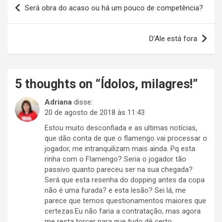
Navegação
Será obra do acaso ou há um pouco de competência?
de
Post
D’Ale está fora
5 thoughts on “
Ídolos, milagres!
”
Adriana
disse:
20 de agosto de 2018 às 11:43
Estou muito desconfiada e as ultimas notícias,
que dão conta de que o flamengo vai processar o
jogador, me intranquilizam mais ainda. Pq esta
rinha com o Flamengo? Seria o jogador tão
passivo quanto pareceu ser na sua chegada?
Será que esta resenha do dopping antes da copa
não é uma furada? e esta lesão? Sei lá, me
parece que temos questionamentos maiores que
certezas.Eu não faria a contratação, mas agora
me resta torcer para que tudo dê certo.