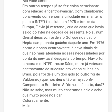
Álô você Simone!
Em outros tempos já se fez coisa semelhante
com relação a “centroavância”. Com Claudiomiro
convivendo com enorme dificulade em manter o
peso o INTER foi a luta em 1975 e trouxe da
Europa, Flávio já veterano , cria da casa que havia
saído do Inter na década de sessenta. Pois , num
Grenal decisivo, foi dele o Gol que nos deu o
Hepta campeonata gaúcho daquele ano. Em 1976
como o nosso centroavante já dava sinais de
que não mais atenderia nossas necessidades por
conta do inevitável desgaste do tempo, Flávio foi
embora e o INTER trouxe Dário, outro já veterano
centroavante de sucesso em vários clubes do
Brasil, pois foi dele um dos gols (o outro foi de
Valdomiro) que nos deu o tão almejado Bi-
Campeonato Brasileiro. A fórmula dá certo, dará?
Não se sabe, mas muito esperamos dele e acho
que muito pode nos dar.
Coloradamente,
Melo