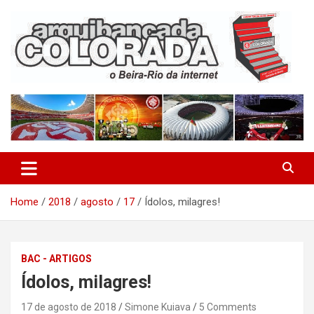
Skip
to
content
O Beira-Rio da Internet
Arquibancada Colorada
Home
2018
agosto
17
Ídolos, milagres!
BAC - ARTIGOS
Ídolos, milagres!
17 de agosto de 2018
Simone Kuiava
5 Comments