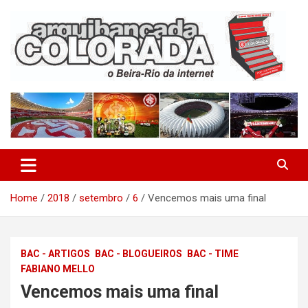
Skip
to
content
O Beira-Rio da Internet
Arquibancada Colorada
Home
2018
setembro
6
Vencemos mais uma final
BAC - ARTIGOS
BAC - BLOGUEIROS
BAC - TIME
FABIANO MELLO
Vencemos mais uma final