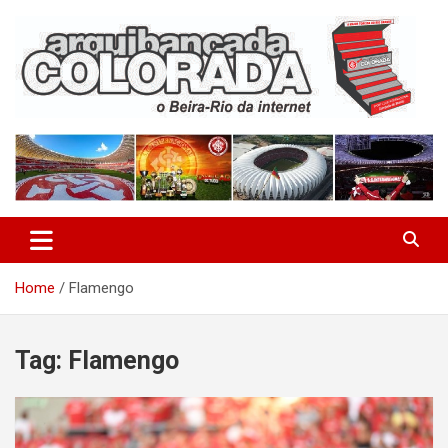
Skip
to
content
O Beira-Rio da Internet
Arquibancada Colorada
Home
Flamengo
Tag:
Flamengo